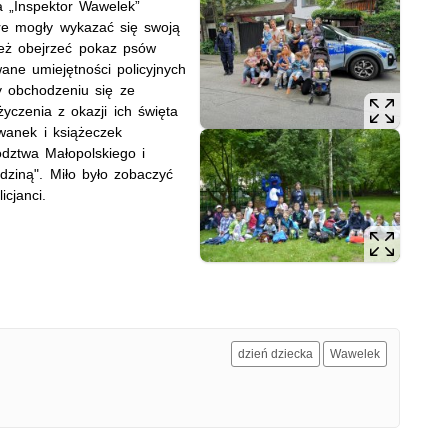
a „Inspektor Wawelek”
óre mogły wykazać się swoją
ież obejrzeć pokaz psów
ane umiejętności policyjnych
 obchodzeniu się ze
yczenia z okazji ich święta
wanek i książeczek
dztwa Małopolskiego i
ziną". Miło było zobaczyć
olicjanci.
dzień dziecka
Wawelek