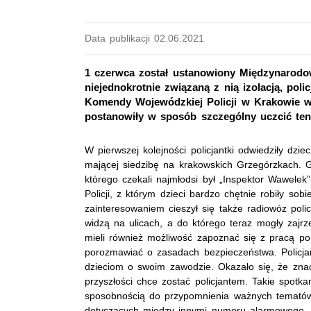
Data publikacji 02.06.2021
1 czerwca został ustanowiony Międzynarodo
niejednokrotnie związaną z nią izolacją, poli
Komendy Wojewódzkiej Policji w Krakowie ws
postanowiły w sposób szczególny uczcić ten
W pierwszej kolejności policjantki odwiedziły dzie
mającej siedzibę na krakowskich Grzegórzkach. 
którego czekali najmłodsi był „Inspektor Wawelek
Policji, z którym dzieci bardzo chętnie robiły sob
zainteresowaniem cieszył się także radiowóz policy
widzą na ulicach, a do którego teraz mogły zajrz
mieli również możliwość zapoznać się z pracą pol
porozmawiać o zasadach bezpieczeństwa. Policjan
dzieciom o swoim zawodzie. Okazało się, że zna
przyszłości chce zostać policjantem. Takie spotka
sposobnością do przypomnienia ważnych tematów 
dotyczących między innymi numeru alarmowego, 