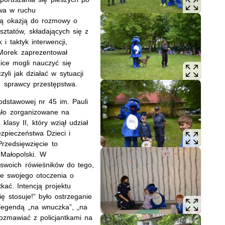
wa w ruchu
ną okazją do rozmowy o
ztatów, składających się z
 i taktyk interwencji,
 Morek zaprezentował
ce mogli nauczyć się
yli jak działać w sytuacji
u sprawcy przestępstwa.
Podstawowej nr 45 im. Pauli
tało zorganizowane na
lasy II, który wziął udział
zpieczeństwa Dzieci i
rzedsięwzięcie to
Małopolski. W
swoich rówieśników do tego,
e swojego otoczenia o
kać. Intencją projektu
 stosuje!” było ostrzeganie
 legendą „na wnuczka”, „na
rozmawiać z policjantkami na