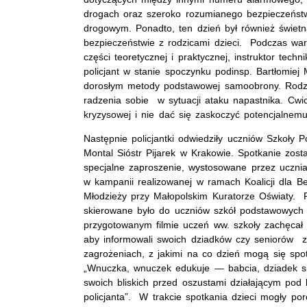
drogach oraz szeroko rozumianego bezpieczeńst
drogowym. Ponadto, ten dzień był również świet
bezpieczeństwie z rodzicami dzieci. Podczas wars
części teoretycznej i praktycznej, instruktor technik
policjant w stanie spoczynku podinsp. Bartłomiej
dorosłym metody podstawowej samoobrony. Rodzi
radzenia sobie w sytuacji ataku napastnika. Cwicz
kryzysowej i nie dać się zaskoczyć potencjalnem
Następnie policjantki odwiedziły uczniów Szkoły 
Montal Sióstr Pijarek w Krakowie. Spotkanie zos
specjalne zaproszenie, wystosowane przez ucznia k
w kampanii realizowanej w ramach Koalicji dla Be
Młodzieży przy Małopolskim Kuratorze Oświaty. P
skierowane było do uczniów szkół podstawowych 
przygotowanym filmie uczeń ww. szkoły zachęcał 
aby informowali swoich dziadków czy seniorów z
zagrożeniach, z jakimi na co dzień mogą się spot
„Wnuczka, wnuczek edukuje — babcia, dziadek się
swoich bliskich przed oszustami działającym pod
policjanta”. W trakcie spotkania dzieci mogły po