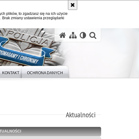
ych plików, to zgadzasz się na ich użycie
. Brak zmiany ustawienia przeglądarki
otwórz wysz
KONTAKT
OCHRONA DANYCH
Aktualności
TUALNOŚCI