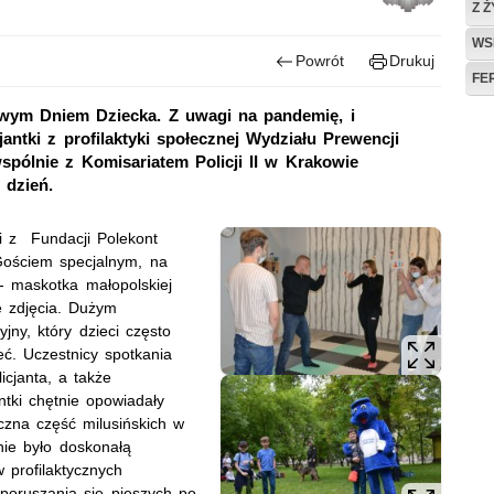
Z 
WS
Powrót
Drukuj
FE
wym Dniem Dziecka. Z uwagi na pandemię, i
cjantki z profilaktyki społecznej Wydziału Prewencji
pólnie z Komisariatem Policji II w Krakowie
 dzień.
ci z Fundacji Polekont
Gościem specjalnym, na
”- maskotka małopolskiej
ie zdjęcia. Dużym
jny, który dzieci często
eć. Uczestnicy spotkania
icjanta, a także
tki chętnie opowiadały
czna część milusińskich w
nie było doskonałą
profilaktycznych
poruszania się pieszych po