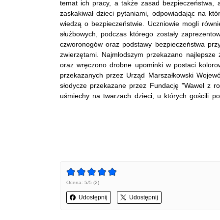
temat ich pracy, a także zasad bezpieczeństwa, 
zaskakiwał dzieci pytaniami, odpowiadając na kt
wiedzą o bezpieczeństwie. Uczniowie mogli równ
służbowych, podczas którego zostały zaprezentow
czworonogów oraz podstawy bezpieczeństwa przy
zwierzętami. Najmłodszym przekazano najlepsze ż
oraz wręczono drobne upominki w postaci koloro
przekazanych przez Urząd Marszałkowski Wojewó
słodycze przekazane przez Fundację "Wawel z rod
uśmiechy na twarzach dzieci, u których gościli p
Ocena: 5/5 (2)
Udostępnij
Udostępnij