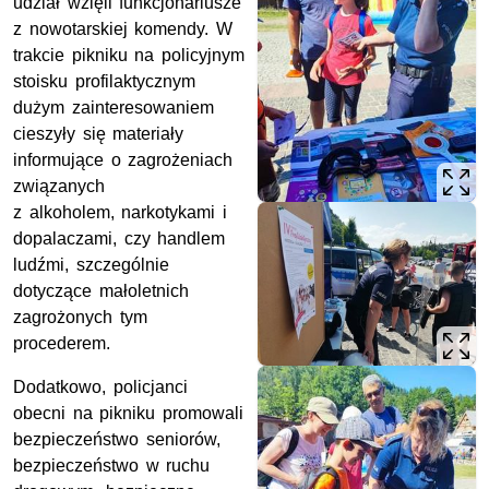
udział wzięli funkcjonariusze
z nowotarskiej komendy. W
trakcie pikniku na policyjnym
stoisku profilaktycznym
dużym zainteresowaniem
cieszyły się materiały
informujące o zagrożeniach
związanych
z alkoholem, narkotykami i
dopalaczami, czy handlem
ludźmi, szczególnie
dotyczące małoletnich
zagrożonych tym
procederem.
Dodatkowo, policjanci
obecni na pikniku promowali
bezpieczeństwo seniorów,
bezpieczeństwo w ruchu