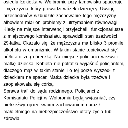
osiedlu Łokietka w Wolbromiu przy targowisku spaceruje
mężczyzna, który prowadzi wózek dziecięcy. Uwagę
przechodniów wzbudziło zachowanie tego mężczyzny
albowiem miał on problemy z utrzymaniem równowagi.
Kiedy na miejsce interwencji przyjechali funkcjonariusze
z miejscowego komisariatu, sprawdzili stan trzeźwości
29-latka. Okazało się, że mężczyzna ma blisko 3 promile
alkoholu w organizmie. W takim stanie „opiekował się”
półtoraroczną córeczką. Na miejsce policjanci wezwali
matkę dziecka. Kobieta nie potrafiła wyjaśnić policjantom,
dlaczego mąż w takim stanie i o tej porze wyszedł z
dzieckiem na spacer. Matka dziecka była trzeźwa i
zaopiekowała się córką.
Sprawa trafi do sądu rodzinnego. Policjanci z
Komisariatu Policji w Wolbromiu będą wyjaśniać, czy
nietrzeźwy ojciec swoim zachowaniem naraził
małoletniego na niebezpieczeństwo utraty życia lub
zdrowia.