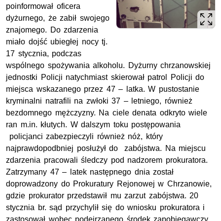
poinformował oficera
dyżurnego, że zabił swojego
znajomego. Do zdarzenia
miało dojść ubiegłej nocy tj.
17 stycznia, podczas
wspólnego spożywania alkoholu. Dyżurny chrzanowskiej
jednostki Policji natychmiast skierował patrol Policji do
miejsca wskazanego przez 47 – latka. W pustostanie
kryminalni natrafili na zwłoki 37 – letniego, również
bezdomnego mężczyzny. Na ciele denata odkryto wiele
ran m.in. kłutych. W dalszym toku postępowania
policjanci zabezpieczyli również nóż, który
najprawdopodbniej posłużył do zabójstwa. Na miejscu
zdarzenia pracowali śledczy pod nadzorem prokuratora.
Zatrzymany 47 – latek następnego dnia został
doprowadzony do Prokuratury Rejonowej w Chrzanowie,
gdzie prokurator przedstawił mu zarzut zabójstwa. 20
stycznia br. sąd przychylił się do wniosku prokuratora i
zastosował wobec podejrzanego środek zapobiegawczy