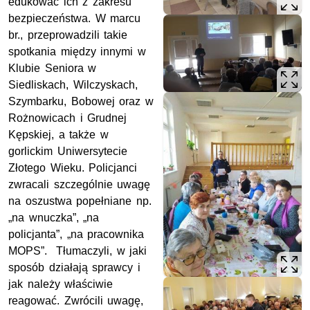
edukować ich z zakresu
bezpieczeństwa. W marcu
br., przeprowadzili takie
spotkania między innymi w
Klubie Seniora w
Siedliskach, Wilczyskach,
Szymbarku, Bobowej oraz w
Rożnowicach i Grudnej
Kępskiej, a także w
gorlickim Uniwersytecie
Złotego Wieku. Policjanci
zwracali szczególnie uwagę
na oszustwa popełniane np.
„na wnuczka”, „na
policjanta”, „na pracownika
MOPS”. Tłumaczyli, w jaki
sposób działają sprawcy i
jak należy właściwie
reagować. Zwrócili uwagę,