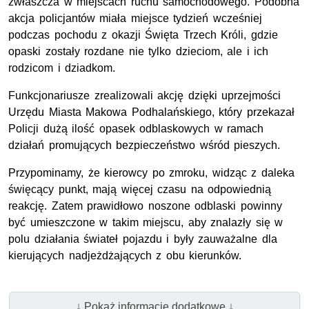
zwłaszcza w miejscach ruchu samochodowego. Podobna
akcja policjantów miała miejsce tydzień wcześniej
podczas pochodu z okazji Święta Trzech Króli, gdzie
opaski zostały rozdane nie tylko dzieciom, ale i ich
rodzicom i dziadkom.
Funkcjonariusze zrealizowali akcję dzięki uprzejmości
Urzędu Miasta Makowa Podhalańskiego, który przekazał
Policji dużą ilość opasek odblaskowych w ramach
działań promujących bezpieczeństwo wśród pieszych.
Przypominamy, że kierowcy po zmroku, widząc z daleka
święcący punkt, mają więcej czasu na odpowiednią
reakcję. Zatem prawidłowo noszone odblaski powinny
być umieszczone w takim miejscu, aby znalazły się w
polu działania świateł pojazdu i były zauważalne dla
kierujących nadjeżdżających z obu kierunków.
↓ Pokaż informacje dodatkowe ↓