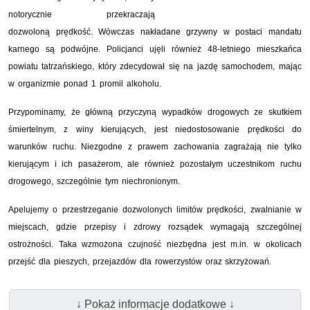
notorycznie przekraczają
dozwoloną prędkość. Wówczas nakładane grzywny w postaci mandatu
karnego są podwójne. Policjanci ujęli również 48-letniego mieszkańca
powiatu tatrzańskiego, który zdecydował się na jazdę samochodem, mając
w organizmie ponad 1 promil alkoholu.
Przypominamy, że główną przyczyną wypadków drogowych ze skutkiem
śmiertelnym, z winy kierujących, jest niedostosowanie prędkości do
warunków ruchu. Niezgodne z prawem zachowania zagrażają nie tylko
kierującym i ich pasażerom, ale również pozostałym uczestnikom ruchu
drogowego, szczególnie tym niechronionym.
Apelujemy o przestrzeganie dozwolonych limitów prędkości, zwalnianie w
miejscach, gdzie przepisy i zdrowy rozsądek wymagają szczególnej
ostrożności. Taka wzmożona czujność niezbędna jest m.in. w okolicach
przejść dla pieszych, przejazdów dla rowerzystów oraz skrzyżowań.
↓ Pokaż informacje dodatkowe ↓