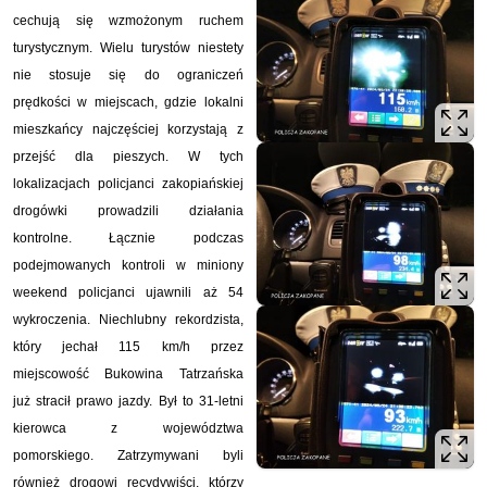
cechują się wzmożonym ruchem
turystycznym. Wielu turystów niestety
nie stosuje się do ograniczeń
prędkości w miejscach, gdzie lokalni
mieszkańcy najczęściej korzystają z
przejść dla pieszych. W tych
lokalizacjach policjanci zakopiańskiej
drogówki prowadzili działania
kontrolne. Łącznie podczas
podejmowanych kontroli w miniony
weekend policjanci ujawnili aż 54
wykroczenia. Niechlubny rekordzista,
który jechał 115 km/h przez
miejscowość Bukowina Tatrzańska
już stracił prawo jazdy. Był to 31-letni
kierowca z województwa
pomorskiego. Zatrzymywani byli
również drogowi recydywiści, którzy