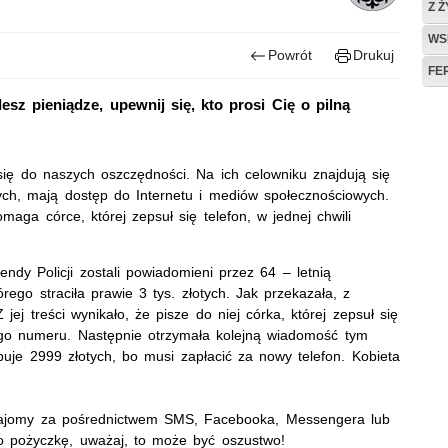
Z 
WS
Powrót
Drukuj
FE
sz pieniądze, upewnij się, kto prosi Cię o pilną
ię do naszych oszczędności. Na ich celowniku znajdują się
ych, mają dostęp do Internetu i mediów społecznościowych.
ga córce, której zepsuł się telefon, w jednej chwili
endy Policji zostali powiadomieni przez 64 – letnią
ego straciła prawie 3 tys. złotych. Jak przekazała, z
 treści wynikało, że pisze do niej córka, której zepsuł się
 tego numeru. Następnie otrzymała kolejną wiadomość tym
buje 2999 złotych, bo musi zapłacić za nowy telefon. Kobieta
b znajomy za pośrednictwem SMS, Facebooka, Messengera lub
 o pożyczkę, uważaj, to może być oszustwo!