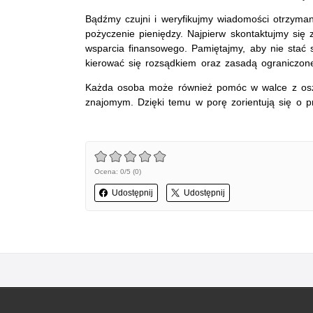
Bądźmy czujni i weryfikujmy wiadomości otrzyma
pożyczenie pieniędzy. Najpierw skontaktujmy się 
wsparcia finansowego. Pamiętajmy, aby nie stać 
kierować się rozsądkiem oraz zasadą ograniczon
Każda osoba może również pomóc w walce z oszus
znajomym. Dzięki temu w porę zorientują się o pr
Ocena: 0/5 (0)
Udostępnij
Udostępnij