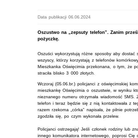
Data publikacji 06.06.2024
Oszustwo na „zepsuty telefon”. Zanim prześle
pożyczkę.
Oszuści wykorzystują różne sposoby aby dostać s
wszyscy, którzy korzystają z telefonów komórkow
Mieszkanka Oświęcimia przekonana, o tym, że poma
straciła blisko 3 000 złotych.
Wczoraj (05.06.br.) policjanci z oświęcimskiej kom
mieszkankę Oświęcimia o oszustwie, w wyniku któr
nieznanego numeru otrzymała wiadomość SMS. Z jej
telefon i teraz będzie się z nią kontaktowała z
razem rzekoma „córka” napisała, że pilnie potrze
zgodziła się, po czym wykonała przelew.
Policjanci ostrzegają! Jeśli członek rodziny lu
innego komunikatora internetowego, poprosi Cię