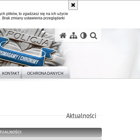
ych plików, to zgadzasz się na ich użycie
. Brak zmiany ustawienia przeglądarki
otwórz wysz
KONTAKT
OCHRONA DANYCH
Aktualności
TUALNOŚCI