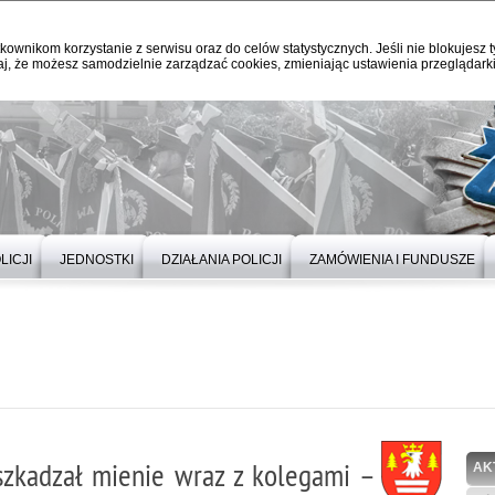
kownikom korzystanie z serwisu oraz do celów statystycznych. Jeśli nie blokujesz t
j, że możesz samodzielnie zarządzać cookies, zmieniając ustawienia przeglądarki
LICJI
JEDNOSTKI
DZIAŁANIA POLICJI
ZAMÓWIENIA I FUNDUSZE
uszkadzał mienie wraz z kolegami –
AK