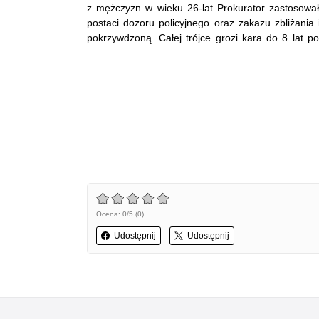
z mężczyzn w wieku 26-lat Prokurator zastosowa
postaci dozoru policyjnego oraz zakazu zbliżania
pokrzywdzoną. Całej trójce grozi kara do 8 lat p
Ocena: 0/5 (0)
Udostępnij
Udostępnij