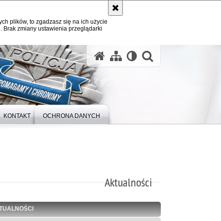
ych plików, to zgadzasz się na ich użycie
. Brak zmiany ustawienia przeglądarki
otwórz wysz
KONTAKT
OCHRONA DANYCH
Aktualności
TUALNOŚCI