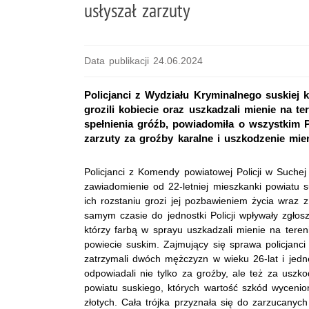
usłyszał zarzuty
Data publikacji 24.06.2024
Policjanci z Wydziału Kryminalnego suskiej 
grozili kobiecie oraz uszkadzali mienie na t
spełnienia gróźb, powiadomiła o wszystkim Po
zarzuty za groźby karalne i uszkodzenie mien
Policjanci z Komendy powiatowej Policji w Suchej B
zawiadomienie od 22-letniej mieszkanki powiatu s
ich rozstaniu grozi jej pozbawieniem życia wraz
samym czasie do jednostki Policji wpływały zgłos
którzy farbą w sprayu uszkadzali mienie na tere
powiecie suskim. Zajmujący się sprawa policjanci
zatrzymali dwóch mężczyzn w wieku 26-lat i jedn
odpowiadali nie tylko za groźby, ale też za uszk
powiatu suskiego, których wartość szkód wycenio
złotych. Cała trójka przyznała się do zarzucany