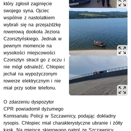
który zgłosił zaginięcie
swojego syna. Ojciec
wspólnie z nastolatkiem
wybrali się na przejażdżkę
rowerową dookoła Jeziora
Czorsztyńskiego. Jednak w
pewnym momencie na
wysokości miejscowości
Czorsztyn stracił go z oczu i
nie mógł odnaleźć. Chłopiec
jechał na wypożyczonym
rowerze elektrycznym i nie
miał przy sobie telefonu.
O zdarzeniu dyspozytor
CPR powiadomił dyżurnego
Komisariatu Policji w Szczawnicy, podając dokładny
rysopis. Chłopiec miał charakterystyczne ubranie i żółty
kask. Na miejsce skierowano patrol ze Szczawnicy,