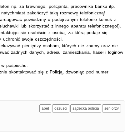
fon np. za krewnego, policjanta, pracownika banku itp.
y natychmiast zakończyć taką rozmowę telefoniczną!
zareagować powiedzmy o podejrzanym telefonie komuś z
słuchawki lub skorzystać z innego aparatu telefonicznego!).
taktując się osobiście z osobą, za którą podaje się
y uchronić swoje oszczędności.
kazywać pieniędzy osobom, których nie znamy oraz nie
wać żadnych danych, adresu zamieszkania, haseł i loginów
 w pośpiechu.
cznie skontaktować się z Policją, dzwoniąc pod numer
apel
oszusci
sądecka policja
seniorzy