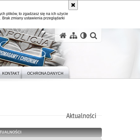
ych plików, to zgadzasz się na ich użycie
. Brak zmiany ustawienia przeglądarki
otwórz wysz
KONTAKT
OCHRONA DANYCH
Aktualności
TUALNOŚCI