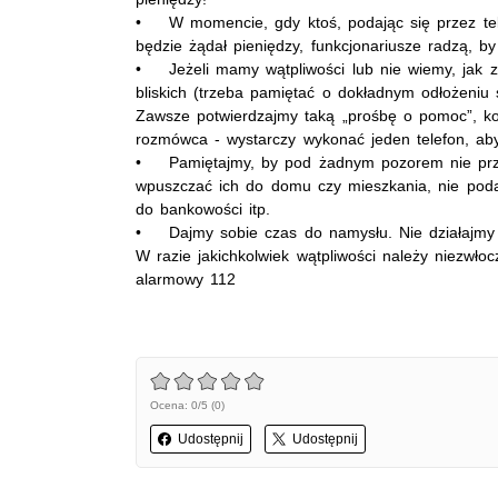
• W momencie, gdy ktoś, podając się przez tele
będzie żądał pieniędzy, funkcjonariusze radzą, b
• Jeżeli mamy wątpliwości lub nie wiemy, jak 
bliskich (trzeba pamiętać o dokładnym odłożeniu 
Zawsze potwierdzajmy taką „prośbę o pomoc”, kon
rozmówca - wystarczy wykonać jeden telefon, ab
• Pamiętajmy, by pod żadnym pozorem nie prze
wpuszczać ich do domu czy mieszkania, nie poda
do bankowości itp.
• Dajmy sobie czas do namysłu. Nie działajmy
W razie jakichkolwiek wątpliwości należy niezwło
alarmowy 112
Ocena: 0/5 (0)
Udostępnij
Udostępnij