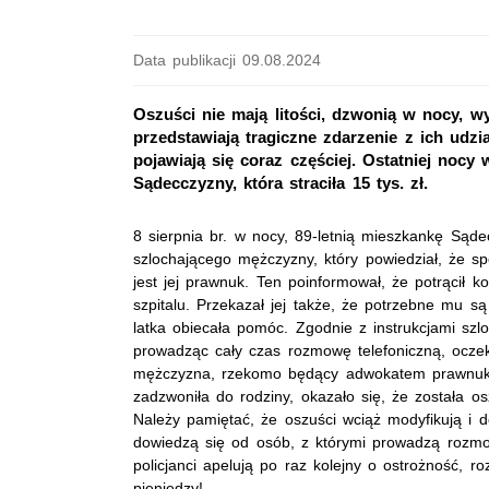
Data publikacji 09.08.2024
Oszuści nie mają litości, dzwonią w nocy, w
przedstawiają tragiczne zdarzenie z ich udzi
pojawiają się coraz częściej. Ostatniej noc
Sądecczyzny, która straciła 15 tys. zł.
8 sierpnia br. w nocy, 89-letnią mieszkankę Sąde
szlochającego mężczyzny, który powiedział, że 
jest jej prawnuk. Ten poinformował, że potrącił 
szpitalu. Przekazał jej także, że potrzebne mu 
latka obiecała pomóc. Zgodnie z instrukcjami sz
prowadząc cały czas rozmowę telefoniczną, oczeki
mężczyzna, rzekomo będący adwokatem prawnuka i
zadzwoniła do rodziny, okazało się, że została o
Należy pamiętać, że oszuści wciąż modyfikują i d
dowiedzą się od osób, z którymi prowadzą rozmo
policjanci apelują po raz kolejny o ostrożność,
pieniędzy!