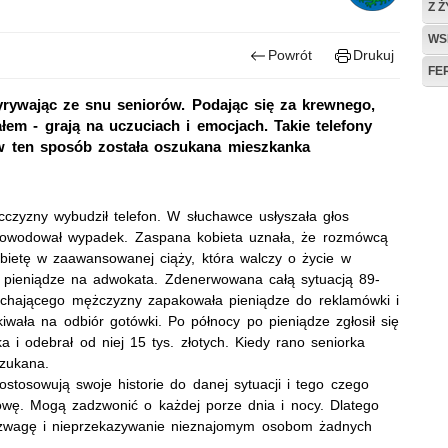
Z 
WS
Powrót
Drukuj
FE
yrywając ze snu seniorów. Podając się za krewnego,
ałem - grają na uczuciach i emocjach. Takie telefony
y w ten sposób została oszukana mieszkanka
cczyzny wybudził telefon. W słuchawce usłyszała głos
spowodował wypadek. Zaspana kobieta uznała, że rozmówcą
kobietę w zaawansowanej ciąży, która walczy o życie w
są pieniądze na adwokata. Zdenerwowana całą sytuacją 89-
lochającego mężczyzny zapakowała pieniądze do reklamówki i
wała na odbiór gotówki. Po północy po pieniądze zgłosił się
 odebrał od niej 15 tys. złotych. Kiedy rano seniorka
szukana.
ostosowują swoje historie do danej sytuacji i tego czego
wę. Mogą zadzwonić o każdej porze dnia i nocy. Dlatego
 rozwagę i nieprzekazywanie nieznajomym osobom żadnych