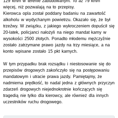
129 km/h w terenie zabudowanym. To aż 79 km/h
więcej, niż pozwalają na to przepisy.
Kierowca opla został poddany badaniu na zawartość
alkoholu w wydychanym powietrzu. Okazało się, że był
trzeźwy. W związku, z jakiego wykroczeniem dopuścił się
20-latek, policjanci nałożyli na niego mandat karny w
wysokości 2500 złotych. Ponadto młodemu mężczyźnie
zostało zatrzymane prawo jazdy na trzy miesiące, a na
konto wpisane zostało 15 pkt karnych.
W tym przypadku brak rozsądku i niestosowanie się do
przepisów drogowych zakończyło się na postępowaniu
mandatowym i utracie prawa jazdy. Pamiętajmy, że
nadmierna prędkość, to nadal jedna z głównych przyczyn
zdarzeń drogowych niejednokrotnie kończących się
tragedią nie tylko dla kierowcy, ale również dla innych
uczestników ruchu drogowego.