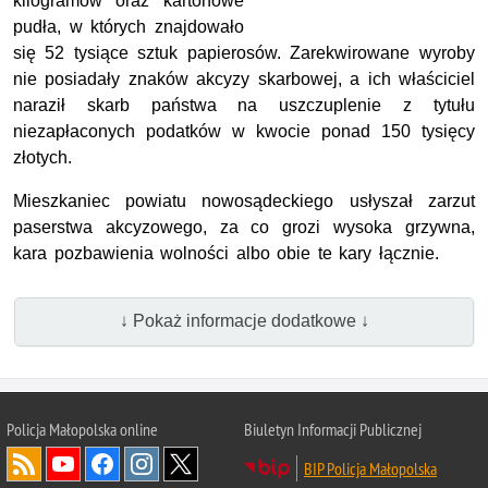
kilogramów oraz kartonowe
pudła, w których znajdowało
się 52 tysiące sztuk papierosów. Zarekwirowane wyroby
nie posiadały znaków akcyzy skarbowej, a ich właściciel
naraził skarb państwa na uszczuplenie z tytułu
niezapłaconych podatków w kwocie ponad 150 tysięcy
złotych.
Mieszkaniec powiatu nowosądeckiego usłyszał zarzut
paserstwa akcyzowego, za co grozi wysoka grzywna,
kara pozbawienia wolności albo obie te kary łącznie.
↓ Pokaż informacje dodatkowe ↓
Policja Małopolska online
Biuletyn Informacji Publicznej
BIP Policja Małopolska