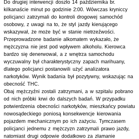
Do drugiej interwencji doszło 14 października br.
kilkanaście minut po godzinie 2:00. Wówczas kryniccy
policjanci zatrzymali do kontroli drogowej samochód
osobowy, z uwagi na to, że styl jazdy kierującego
wskazywał, że może być w stanie nietrzeźwości.
Przeprowadzone badanie alkomatem wykazało, że
mężczyzna nie jest pod wpływem alkoholu. Kierowca
bardzo się denerwował, a z wnętrza samochodu
wyczuwalny był charakterystyczny zapach marihuany,
dlatego policjanci postanowili użyć analizatora
narkotyków. Wynik badania był pozytywny, wskazując na
obecność THC.
Obaj mężczyźni zostali zatrzymani, a w szpitalu pobrano
od nich próbki krwi do dalszych badań. W przypadku
potwierdzenia obecności narkotyków, mieszkańcy powiatu
nowosądeckiego poniosą konsekwencje kierowania
pojazdem mechanicznym po ich zażyciu. Tymczasem
policjanci jednemu z mężczyzn zatrzymali prawo jazdy,
natomiast drugi odpowie dodatkowo za złamanie