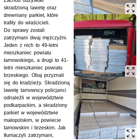
Zachód odzyskali
skradzioną lawetę oraz
drewniany parkiet, które
trafiły do właścicieli.
Do sprawy zostali
zatrzymani dwaj mężczyźni.
Jeden z nich to 49-letni
mieszkaniec powiatu
tarnowskiego, a drugi to 41-
letni mieszkaniec powiatu
brzeskiego. Obaj przyznali
się do kradzieży. Skradzioną
lawetę tarnowscy policjanci
odnaleźli w województwie
podkarpackim, a skradziony
parkiet w województwie
małopolskim, w powiecie
tarnowskim i brzeskim. Jak
tłumaczyli zatrzymani,