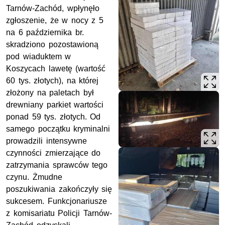
Tarnów-Zachód, wpłynęło
zgłoszenie, że w nocy z 5
na 6 października br.
skradziono pozostawioną
pod wiaduktem w
Koszycach lawetę (wartość
60 tys. złotych), na której
złożony na paletach był
drewniany parkiet wartości
ponad 59 tys. złotych. Od
samego początku kryminalni
prowadzili intensywne
czynności zmierzające do
zatrzymania sprawców tego
czynu. Żmudne
poszukiwania zakończyły się
sukcesem. Funkcjonariusze
z komisariatu Policji Tarnów-