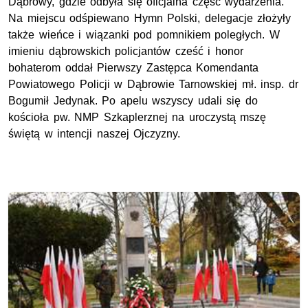
Dąbrowy, gdzie odbyła się oficjalna część wydarzenia.
Na miejscu odśpiewano Hymn Polski, delegacje złożyły
także wieńce i wiązanki pod pomnikiem poległych. W
imieniu dąbrowskich policjantów cześć i honor
bohaterom oddał Pierwszy Zastępca Komendanta
Powiatowego Policji w Dąbrowie Tarnowskiej mł. insp. dr
Bogumił Jedynak. Po apelu wszyscy udali się do
kościoła pw. NMP Szkaplerznej na uroczystą mszę
świętą w intencji naszej Ojczyzny.