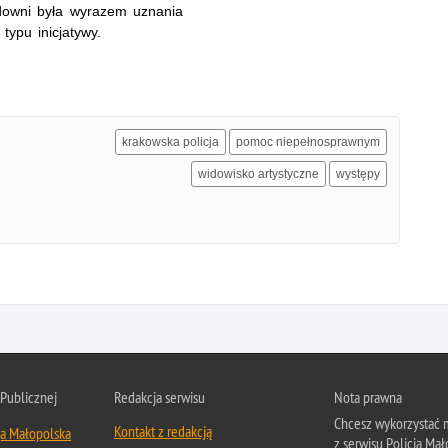
downi była wyrazem uznania
 typu inicjatywy.
krakowska policja
pomoc niepełnosprawnym
widowisko artystyczne
występy
 Publicznej
Redakcja serwisu
Nota prawna
Chcesz wykorzystać m
Kontakt z redakcją
ja Małopolska
z serwisu Policja Mał