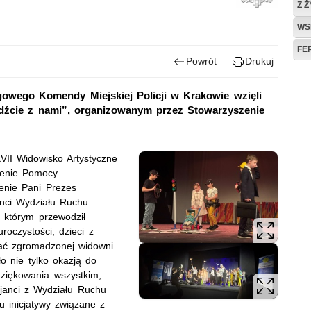
Z 
WS
FE
Powrót
Drukuj
owego Komendy Miejskiej Policji w Krakowie wzięli
dźcie z nami”, organizowanym przez Stowarzyszenie
XVII Widowisko Artystyczne
zenie Pomocy
enie Pani Prezes
anci Wydziału Ruchu
 którym przewodził
oczystości, dzieci z
wać zgromadzonej widowni
o nie tylko okazją do
dziękowania wszystkim,
cjanci z Wydziału Ruchu
 inicjatywy związane z