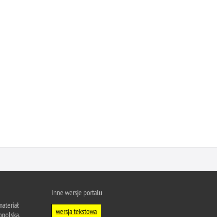
Inne wersje portalu
ateriał
wersja tekstowa
opolska.