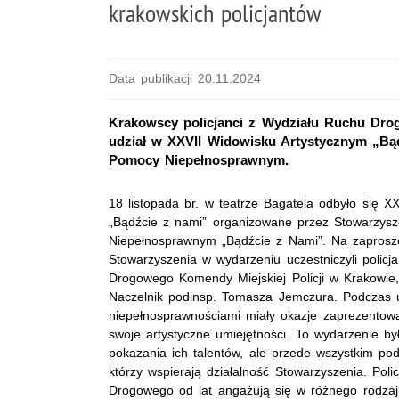
krakowskich policjantów
Data publikacji 20.11.2024
Krakowscy policjanci z Wydziału Ruchu Drog
udział w XXVII Widowisku Artystycznym „Bą
Pomocy Niepełnosprawnym.
18 listopada br. w teatrze Bagatela odbyło się X
„Bądźcie z nami” organizowane przez Stowarzys
Niepełnosprawnym „Bądźcie z Nami”. Na zaprosz
Stowarzyszenia w wydarzeniu uczestniczyli policj
Drogowego Komendy Miejskiej Policji w Krakowie,
Naczelnik podinsp. Tomasza Jemczura. Podczas ur
niepełnosprawnościami miały okazje zaprezento
swoje artystyczne umiejętności. To wydarzenie był
pokazania ich talentów, ale przede wszystkim po
którzy wspierają działalność Stowarzyszenia. Poli
Drogowego od lat angażują się w różnego rodzaju