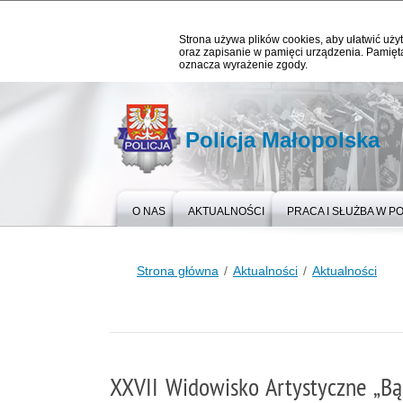
Strona używa plików cookies, aby ułatwić użyt
oraz zapisanie w pamięci urządzenia. Pamięta
oznacza wyrażenie zgody.
Policja Małopolska
O NAS
AKTUALNOŚCI
PRACA I SŁUŻBA W PO
Strona główna
Aktualności
Aktualności
XXVII Widowisko Artystyczne „Bą