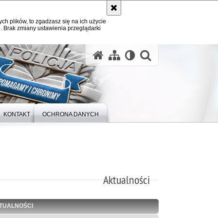
ych plików, to zgadzasz się na ich użycie
. Brak zmiany ustawienia przeglądarki
otwórz wysz
KONTAKT
OCHRONA DANYCH
Aktualności
TUALNOŚCI