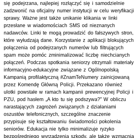
się podejrzana, najlepiej rozłączyć się i samodzielnie
zadzwonić na oficjalny numer instytucji w celu weryfikacji
sprawy. Ważne jest także unikanie klikania w linki
przesłane w wiadomościach SMS od nieznanych
nadawców. Linki te mogą prowadzić do fałszywych stron,
które wyłudzają dane. Korzystanie z aplikacji blokujących
połączenia od podejrzanych numerów lub filtrujących
spam może pomóc zminimalizować liczbę niechcianych
połączeń. Podczas spotkania seniorzy otrzymali materiały
informacyjno-edukacyjne związane z Ogólnopolską
Kampanią profilaktyczną #ZnamTeNumery zainicjowaną
przez Komendę Główną Policji. Przekazano również
ulotki powstałe w ramach kampanii prewencyjnej Policji i
PZU, pod hasłem „A kto tu się podszywa?” W obliczu
narastających zagrożeń związanych z działaniami
oszustów telefonicznych, szczególne znaczenie
przypisuje się kształtowaniu świadomości pokolenia
seniorów. Edukacja nie tylko minimalizuje ryzyko
bezpośredniego wyrządzenia szkody, ale także wzmacnia