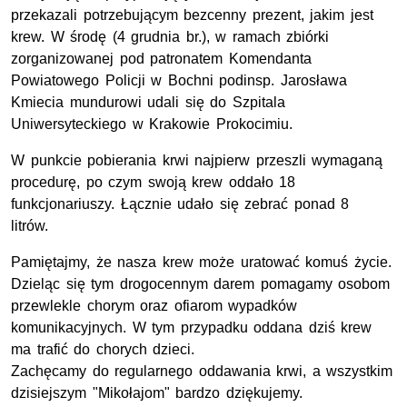
przekazali potrzebującym bezcenny prezent, jakim jest
krew. W środę (4 grudnia br.), w ramach zbiórki
zorganizowanej pod patronatem Komendanta
Powiatowego Policji w Bochni podinsp. Jarosława
Kmiecia mundurowi udali się do Szpitala
Uniwersyteckiego w Krakowie Prokocimiu.
W punkcie pobierania krwi najpierw przeszli wymaganą
procedurę, po czym swoją krew oddało 18
funkcjonariuszy. Łącznie udało się zebrać ponad 8
litrów.
Pamiętajmy, że nasza krew może uratować komuś życie.
Dzieląc się tym drogocennym darem pomagamy osobom
przewlekle chorym oraz ofiarom wypadków
komunikacyjnych. W tym przypadku oddana dziś krew
ma trafić do chorych dzieci.
Zachęcamy do regularnego oddawania krwi, a wszystkim
dzisiejszym "Mikołajom" bardzo dziękujemy.