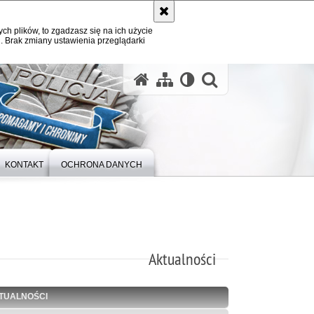
ych plików, to zgadzasz się na ich użycie
. Brak zmiany ustawienia przeglądarki
otwórz wysz
KONTAKT
OCHRONA DANYCH
Aktualności
TUALNOŚCI