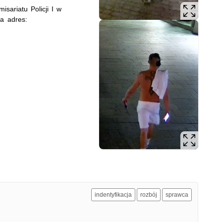
sariatu Policji I w
a adres:
indentyfikacja
rozbój
sprawca