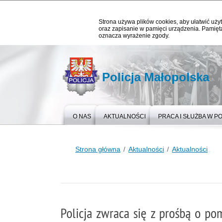
Strona używa plików cookies, aby ułatwić użyt
oraz zapisanie w pamięci urządzenia. Pamięta
oznacza wyrażenie zgody.
Policja Małopolska
O NAS
AKTUALNOŚCI
PRACA I SŁUŻBA W PO
Strona główna
Aktualności
Aktualności
Policja zwraca się z prośbą o po