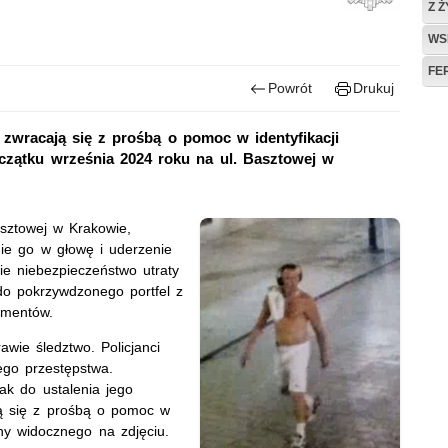
Z 
WS
FE
Powrót
Drukuj
e zwracają się z prośbą o pomoc w identyfikacji
czątku września 2024 roku na ul. Basztowej w
sztowej w Krakowie,
ie go w głowę i uderzenie
ie niebezpieczeństwo utraty
 do pokrzywdzonego portfel z
umentów.
awie śledztwo. Policjanci
ego przestępstwa.
ak do ustalenia jego
ją się z prośbą o pomoc w
ny widocznego na zdjęciu.