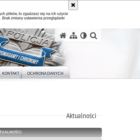
ych plików, to zgadzasz się na ich użycie
. Brak zmiany ustawienia przeglądarki
otwórz wysz
KONTAKT
OCHRONA DANYCH
Aktualności
TUALNOŚCI