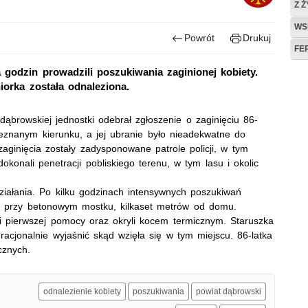
Z 
WS
Powrót
Drukuj
FE
 godzin prowadzili poszukiwania zaginionej kobiety.
iorka została odnaleziona.
dąbrowskiej jednostki odebrał zgłoszenie o zaginięciu 86-
ieznanym kierunku, a jej ubranie było nieadekwatne do
ginięcia zostały zadysponowane patrole policji, w tym
onali penetracji pobliskiego terenu, w tym lasu i okolic
działania. Po kilku godzinach intensywnych poszukiwań
nu, przy betonowym mostku, kilkaset metrów od domu.
li pierwszej pomocy oraz okryli kocem termicznym. Staruszka
 racjonalnie wyjaśnić skąd wzięła się w tym miejscu. 86-latka
cznych.
odnalezienie kobiety
poszukiwania
powiat dąbrowski