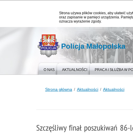
Strona używa plików cookies, aby ułatwić użyt
oraz zapisanie w pamięci urządzenia. Pamięta
oznacza wyrażenie zgody.
Policja Małopolska
O NAS
AKTUALNOŚCI
PRACA I SŁUŻBA W PO
Strona główna
Aktualności
Aktualności
Szczęśliwy finał poszukiwań 86-l