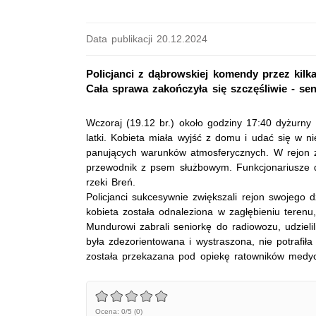
Data publikacji 20.12.2024
Policjanci z dąbrowskiej komendy przez kilka
Cała sprawa zakończyła się szczęśliwie - sen
Wczoraj (19.12 br.) około godziny 17:40 dyżurny 
latki. Kobieta miała wyjść z domu i udać się w n
panujących warunków atmosferycznych. W rejon za
przewodnik z psem służbowym. Funkcjonariusze dok
rzeki Breń.
Policjanci sukcesywnie zwiększali rejon swojego 
kobieta została odnaleziona w zagłębieniu tere
Mundurowi zabrali seniorkę do radiowozu, udzieli
była zdezorientowana i wystraszona, nie potrafiła
została przekazana pod opiekę ratowników medy
Ocena: 0/5 (0)