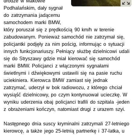
drodze w Makowie
Podhalańskim, dały sygnał
do zatrzymania jadącemu
samochodem marki BMW,
który poruszał się z prędkością 90 km/h w terenie
zabudowanym. Ponieważ samochód nie
zatrzymał się,
policjantki podjęły za nim pościg, informując o sytuacji
innych funkcjonariuszy.
Pełniący służbę dzielnicowi udali
się do Stryszawy gdzie miał kierować się samochód
marki BMW. Policjanci z włączonymi sygnałami
świetlnymi i dźwiękowymi ustawili się na pasie ruchu
uciekiniera. Kierowca
BMW zamiast
się jednak
zatrzymać, uderzył w bok radiowozu, z którego chciał
wysiąść dzielnicowy, po czym kontynuował ucieczkę. W
wyniku uderzenia obaj policjanci trafili do szpitala -jeden
z obrażeniami kończyn, natomiast drugi z urazem szyi.
Następnego dnia suscy kryminalni zatrzymali 27-letniego
kierowcę, a także jego 25-letnią partnerkę i 37-latka, u