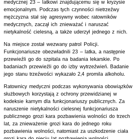
medycznej 23 – latkowi znajdującemu się w kryzysie
emocjonalnym. Podczas tych czynności nietrzeźwy
mężczyzna stał się agresywny wobec ratowników
medycznych, zaczął ich znieważać i naruszać
nietykalność cielesną, a także uderzył jednego z nich.
Na miejsce został wezwany patrol Policji.
Funkcjonariusze obezwładnili 23 – latka, a następnie
przewieźli go do szpitala na badania lekarskie. Po
badaniach przewieźli go do izby wytrzeźwień. Badanie
jego stanu trzeźwości wykazało 2,4 promila alkoholu.
Ratownicy medyczni podczas wykonywania obowiązków
służbowych korzystają z ochrony przewidzianej w
kodeksie karnym dla funkcjonariuszy publicznych. Za
naruszenie nietykalności cielesnej funkcjonariusza
publicznego grozi kara pozbawienia wolności do trzech
lat, za znieważenie grozi kara do jednego roku
pozbawienia wolności, natomiast za uszkodzenie ciała
grozi kara do pięciu lat pozbawienia wolności.