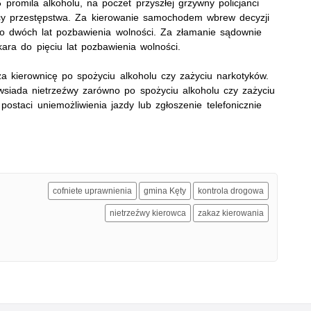
 promila alkoholu, na poczet przyszłej grzywny policjanci
cy przestępstwa. Za kierowanie samochodem wbrew decyzji
do dwóch lat pozbawienia wolności. Za złamanie sądownie
ara do pięciu lat pozbawienia wolności.
za kierownicę po spożyciu alkoholu czy zażyciu narkotyków.
wsiada nietrzeźwy zarówno po spożyciu alkoholu czy zażyciu
ostaci uniemożliwienia jazdy lub zgłoszenie telefonicznie
cofniete uprawnienia
gmina Kęty
kontrola drogowa
nietrzeźwy kierowca
zakaz kierowania