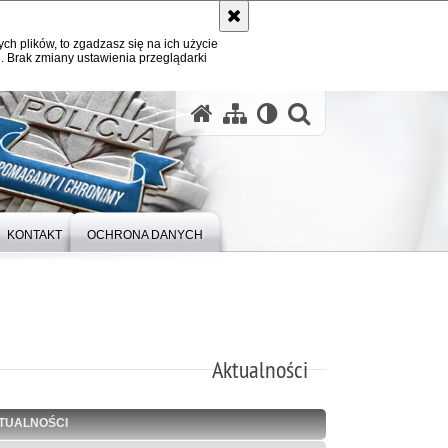
ych plików, to zgadzasz się na ich użycie
. Brak zmiany ustawienia przeglądarki
otwórz wysz
KONTAKT
OCHRONA DANYCH
Aktualności
TUALNOŚCI