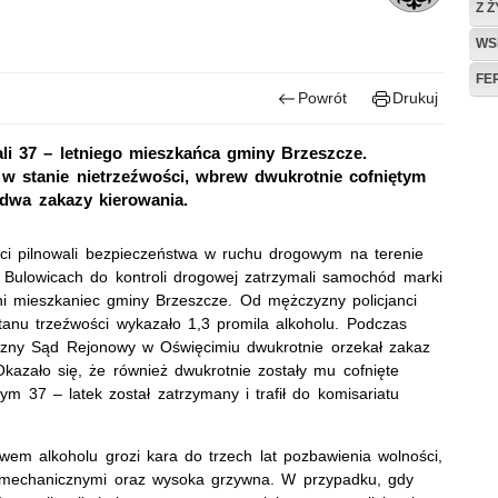
Z 
WS
FE
Powrót
Drukuj
ali 37 – letniego mieszkańca gminy Brzeszcze.
w stanie nietrzeźwości, wbrew dwukrotnie cofniętym
 dwa zakazy kierowania.
ci pilnowali bezpieczeństwa w ruchu drogowym na terenie
w Bulowicach do kontroli drogowej zatrzymali samochód marki
tni mieszkaniec gminy Brzeszcze. Od mężczyzny policjanci
anu trzeźwości wykazało 1,3 promila alkoholu. Podczas
czyzny Sąd Rejonowy w Oświęcimiu dwukrotnie orzekał zakaz
kazało się, że również dwukrotnie zostały mu cofnięte
 37 – latek został zatrzymany i trafił do komisariatu
m alkoholu grozi kara do trzech lat pozbawienia wolności,
mi mechanicznymi oraz wysoka grzywna. W przypadku, gdy