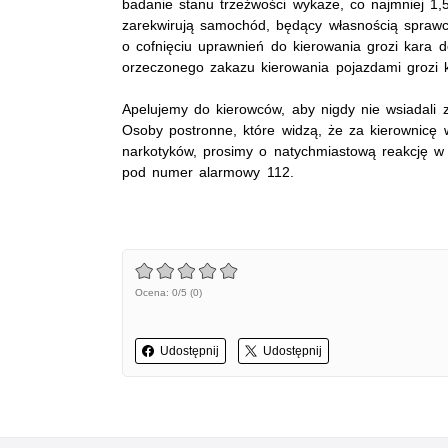
badanie stanu trzeźwości wykaże, co najmniej 1,5
zarekwirują samochód, będący własnością spraw
o cofnięciu uprawnień do kierowania grozi kara 
orzeczonego zakazu kierowania pojazdami grozi k
Apelujemy do kierowców, aby nigdy nie wsiadali 
Osoby postronne, które widzą, że za kierownicę 
narkotyków, prosimy o natychmiastową reakcję w p
pod numer alarmowy 112.
Ocena: 0/5 (0)
Udostępnij
Udostępnij