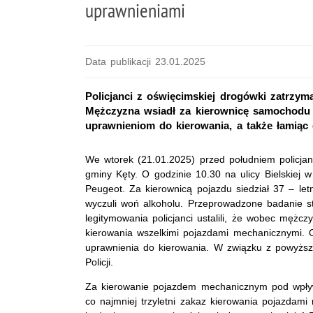
uprawnieniami
Data publikacji 23.01.2025
Policjanci z oświęcimskiej drogówki zatrzym
Mężczyzna wsiadł za kierownicę samochodu 
uprawnieniom do kierowania, a także łamiąc
We wtorek (21.01.2025) przed południem policjan
gminy Kęty. O godzinie 10.30 na ulicy Bielskiej 
Peugeot. Za kierownicą pojazdu siedział 37 – le
wyczuli woń alkoholu. Przeprowadzone badanie st
legitymowania policjanci ustalili, że wobec męż
kierowania wszelkimi pojazdami mechanicznymi. O
uprawnienia do kierowania. W związku z powyższym
Policji.
Za kierowanie pojazdem mechanicznym pod wpływe
co najmniej trzyletni zakaz kierowania pojazda