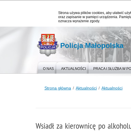
Strona używa plików cookies, aby ułatwić użyt
oraz zapisanie w pamięci urządzenia. Pamięta
oznacza wyrażenie zgody.
Policja Małopolska
O NAS
AKTUALNOŚCI
PRACA I SŁUŻBA W PO
Strona główna
Aktualności
Aktualności
Wsiadł za kierownicę po alkoholu