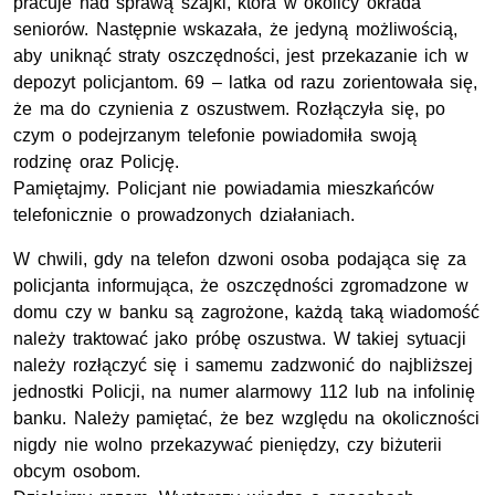
pracuje nad sprawą szajki, która w okolicy okrada
seniorów. Następnie wskazała, że jedyną możliwością,
aby uniknąć straty oszczędności, jest przekazanie ich w
depozyt policjantom. 69 – latka od razu zorientowała się,
że ma do czynienia z oszustwem. Rozłączyła się, po
czym o podejrzanym telefonie powiadomiła swoją
rodzinę oraz Policję.
Pamiętajmy. Policjant nie powiadamia mieszkańców
telefonicznie o prowadzonych działaniach.
W chwili, gdy na telefon dzwoni osoba podająca się za
policjanta informująca, że oszczędności zgromadzone w
domu czy w banku są zagrożone, każdą taką wiadomość
należy traktować jako próbę oszustwa. W takiej sytuacji
należy rozłączyć się i samemu zadzwonić do najbliższej
jednostki Policji, na numer alarmowy 112 lub na infolinię
banku. Należy pamiętać, że bez względu na okoliczności
nigdy nie wolno przekazywać pieniędzy, czy biżuterii
obcym osobom.