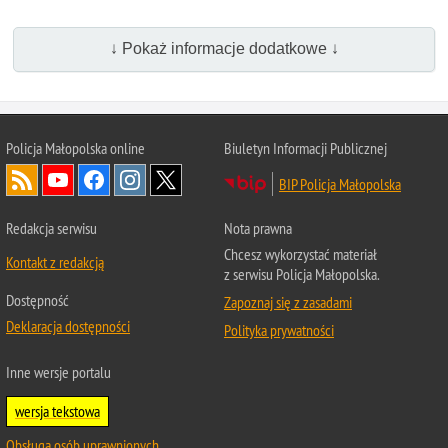
↓ Pokaż informacje dodatkowe ↓
Policja Małopolska online
Biuletyn Informacji Publicznej
BIP Policja Małopolska
Redakcja serwisu
Nota prawna
Chcesz wykorzystać materiał
Kontakt z redakcją
z serwisu Policja Małopolska.
Dostępność
Zapoznaj się z zasadami
Deklaracja dostępności
Polityka prywatności
Inne wersje portalu
wersja tekstowa
Obsługa osób uprawnionych