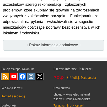
uczestników szereg rekomendacji i zgłaszanych
problemów, które skupiały się głównie na zagrożeniach
związanych z zakłócaniem porządku. Funkcjonariusze
odpowiadali na pytania i wsłuchiwali się w sugestie
mieszkańców dotyczące poprawy bezpieczeństwa w ich
lokalnym środowisku.
↓ Pokaż informacje dodatkowe ↓
Policja Małopolska online
Biuletyn Informacji Publicznej
BIP Policja Małopolska
Redakcja serwisu
Nota prawna
Chcesz wykorzystać materiał
Kontakt z redakcją
z serwisu Policja Małopolska.
Dostępność
Zapoznaj się z zasadami