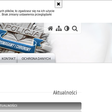
ych plików, to zgadzasz się na ich użycie
. Brak zmiany ustawienia przeglądarki
otwórz wysz
KONTAKT
OCHRONA DANYCH
Aktualności
TUALNOŚCI