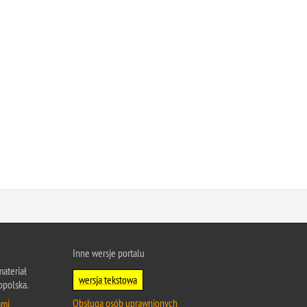
Inne wersje portalu
ateriał
wersja tekstowa
opolska.
Obsługa osób uprawnionych
ami