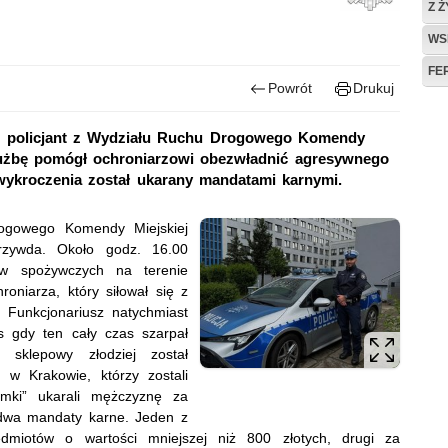
Z 
WS
FE
Powrót
Drukuj
a, policjant z Wydziału Ruchu Drogowego Komendy
służbę pomógł ochroniarzowi obezwładnić agresywnego
wykroczenia został ukarany mandatami karnymi.
ogowego Komendy Miejskiej
Krzywda. Około godz. 16.00
ów spożywczych na terenie
roniarza, który siłował się z
Funkcjonariusz natychmiast
s gdy ten cały czas szarpał
 sklepowy złodziej został
I w Krakowie, którzy zostali
emki” ukarali mężczyznę za
o dwa mandaty karne. Jeden z
dmiotów o wartości mniejszej niż 800 złotych, drugi za