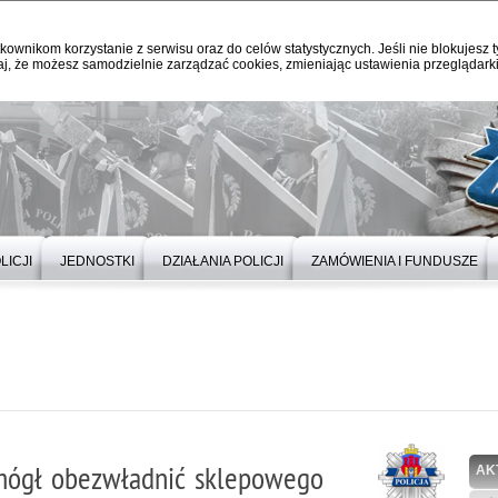
kownikom korzystanie z serwisu oraz do celów statystycznych. Jeśli nie blokujesz t
j, że możesz samodzielnie zarządzać cookies, zmieniając ustawienia przeglądarki
LICJI
JEDNOSTKI
DZIAŁANIA POLICJI
ZAMÓWIENIA I FUNDUSZE
omógł obezwładnić sklepowego
AK