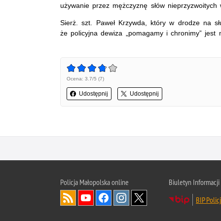
używanie przez mężczyznę słów nieprzyzwoitych 
Sierż. szt. Paweł Krzywda, który w drodze na s
że policyjna dewiza „pomagamy i chronimy” jest m
Ocena: 3.7/5 (7)
Udostępnij
Udostępnij
Policja Małopolska online
Biuletyn Informacji
BIP Polic