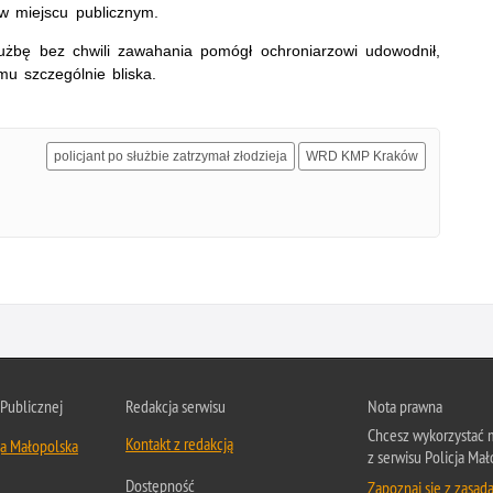
w miejscu publicznym.
łużbę bez chwili zawahania pomógł ochroniarzowi udowodnił,
u szczególnie bliska.
policjant po służbie zatrzymał złodzieja
WRD KMP Kraków
 Publicznej
Redakcja serwisu
Nota prawna
Chcesz wykorzystać m
Kontakt z redakcją
ja Małopolska
z serwisu Policja Mał
Dostępność
Zapoznaj się z zasad