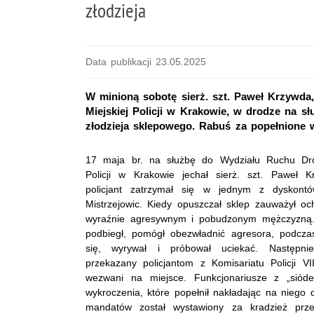
złodzieja
Data publikacji 23.05.2025
W minioną sobotę sierż. szt. Paweł Krzywd
Miejskiej Policji w Krakowie, w drodze na 
złodzieja sklepowego. Rabuś za popełnione 
17 maja br. na służbę do Wydziału Ruchu Dr
Policji w Krakowie jechał sierż. szt. Paweł 
policjant zatrzymał się w jednym z dyskont
Mistrzejowic. Kiedy opuszczał sklep zauważył och
wyraźnie agresywnym i pobudzonym mężczyzną. 
podbiegł, pomógł obezwładnić agresora, podcza
się, wyrywał i próbował uciekać. Następnie
przekazany policjantom z Komisariatu Policji VI
wezwani na miejsce. Funkcjonariusze z „siód
wykroczenia, które popełnił nakładając na nieg
mandatów został wystawiony za kradzież prze