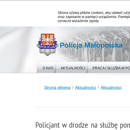
Strona używa plików cookies, aby ułatwić użyt
oraz zapisanie w pamięci urządzenia. Pamięta
oznacza wyrażenie zgody.
Policja Małopolska
O NAS
AKTUALNOŚCI
PRACA I SŁUŻBA W PO
Strona główna
Aktualności
Aktualności
Policjant w drodze na służbę p