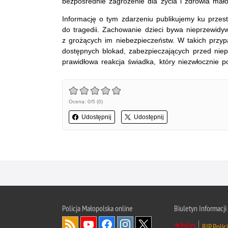
bezpośrednie zagrożenie dla życia i zdrowia małol
Informację o tym zdarzeniu publikujemy ku przest
do tragedii. Zachowanie dzieci bywa nieprzewidy
z grożących im niebezpieczeństw. W takich przy
dostępnych blokad, zabezpieczających przed nie
prawidłowa reakcja świadka, który niezwłocznie p
Ocena: 0/5 (0)
Udostępnij
Udostępnij
Policja Małopolska online
Biuletyn Informacji
BIP Polic