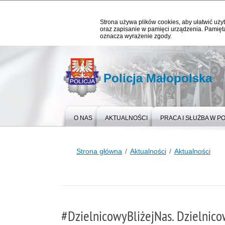
Strona używa plików cookies, aby ułatwić użyt
oraz zapisanie w pamięci urządzenia. Pamięta
oznacza wyrażenie zgody.
Policja Małopolska
O NAS
AKTUALNOŚCI
PRACA I SŁUŻBA W PO
Strona główna
Aktualności
Aktualności
#DzielnicowyBliżejNas. Dzielnic