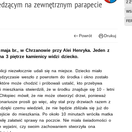
edzącym na zewnętrznym parapecie
Z 
WS
FE
Powrót
Drukuj
 maja br., w Chrzanowie przy Alei Henryka. Jeden z
a 3 piętrze kamienicy widzi dziecko.
licji niezwłocznie udali się na miejsce. Dziecko miało
ędzyczasie weszło z powrotem do środka i okno zostało
 które może chodzić i próbowali ustalić, kto przebywa
ieszkania stwierdzili, że w środku znajduje się 10 - letni
. Chłopiec mówił, że nie może otworzyć drzwi, ponieważ
nariusze prosili go więc, aby stał przy drzwiach razem z
 dzięki czemu wiedzieli, że nie będzie zbliżała się już do
jście do mieszkania. Po około 10 minutach wróciła matka
hwilę załatwić sprawy na poczcie. Nie miała świadomości o
nie wyjaśni, czy swoim zachowaniem stworzyła ona