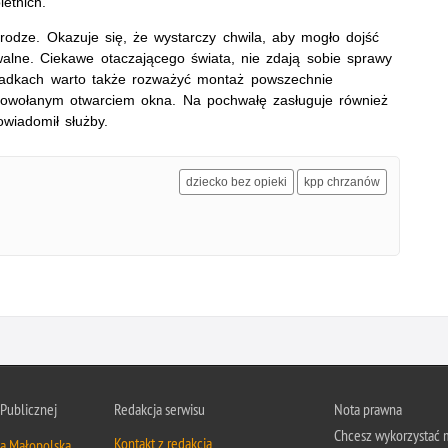
etnich.
rodze. Okazuje się, że wystarczy chwila, aby mogło dojść
walne. Ciekawe otaczającego świata, nie zdają sobie sprawy
padkach warto także rozważyć montaż powszechnie
powołanym otwarciem okna. Na pochwałę zasługuje również
owiadomił służby.
dziecko bez opieki
kpp chrzanów
 Publicznej
Redakcja serwisu
Nota prawna
Chcesz wykorzystać m
Kontakt z redakcją
ja Małopolska