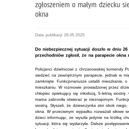
zgłoszeniem o małym dziecku si
okna
Data publikacji 28.05.2025
Do niebezpiecznej sytuacji doszło w dniu 26
przechodniów zgłosił, że na parapecie okna n
Policjanci dzielnicowi z chrzanowskiej komendy Po
siedzieć na zewnętrznym parapecie, jednak w mi
zamknięte. Funkcjonariusze ustalili mieszkanie, o
mieszkaniu. W rozmowie prowadzonej przez drzwi m
chłopiec opiekujący się młodszą, 5-letnią siostrę
mama zabroniła otwierać je nieznajomym. Funkcjo
siostrą. Słyszeli, że dziewczynka stoi obok niego,
okna. W przeciwnym wypadku rozważali siłowe we
dzieci informując, że wyszła jedynie na krótką c
sytuacji, która się wydarzyła. Dalsze postępowa