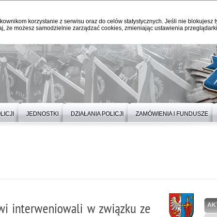
kownikom korzystanie z serwisu oraz do celów statystycznych. Jeśli nie blokujesz t
j, że możesz samodzielnie zarządzać cookies, zmieniając ustawienia przeglądarki
LICJI
JEDNOSTKI
DZIAŁANIA POLICJI
ZAMÓWIENIA I FUNDUSZE
owi interweniowali w związku ze
AK