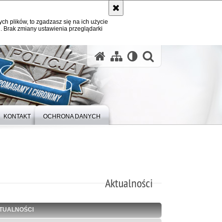
ych plików, to zgadzasz się na ich użycie
. Brak zmiany ustawienia przeglądarki
otwórz wysz
KONTAKT
OCHRONA DANYCH
Aktualności
TUALNOŚCI