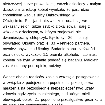
nietrzeźwej parze prowadzącej wózek dziecięcy z małym
dzieckiem. Z relacji kobiet wynikało, że para idzie
chodnikiem wzdłuż ulicy Dąbrowskiego w
Oświęcimiu. Policjanci niezwłocznie udali się we
wskazany rejon, gdzie szybko zlokalizowali parę z
wózkiem dziecięcym, w którym znajdował się
dwumiesięczny chłopczyk. Był to syn 26 – letniej
obywatelki Ukrainy oraz jej 33 – letniego partnera,
również obywatela Ukrainy. Badanie stanu trzeźwości
ojca dziecka wykazało 1,5 promila alkoholu, natomiast
kobieta nie była w stanie poddać się badaniu. Małoletni
został oddany pod opiekę rodziny.
Wobec obojga rodziców zostało wszczęte postępowanie,
w związku z podejrzeniem popełnienia przestępstwa
narażenia na bezpośrednie niebezpieczeństwo utraty
zdrowia bądź życia małoletniego, nad którym mieli
obowiązek opieki. Za popełnione przestępstwo grozi kara