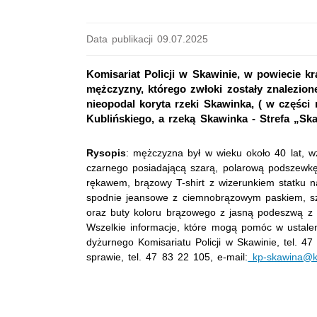
Data publikacji 09.07.2025
Komisariat Policji w Skawinie, w powiecie k
mężczyzny, którego zwłoki zostały znalezion
nieopodal koryta rzeki Skawinka, ( w części 
Kublińskiego, a rzeką Skawinka - Strefa „Ska
Rysopis
: mężczyzna był w wieku około 40 lat, 
czarnego posiadającą szarą, polarową podszewkę
rękawem, brązowy T-shirt z wizerunkiem statku n
spodnie jeansowe z ciemnobrązowym paskiem, s
oraz buty koloru brązowego z jasną podeszwą 
Wszelkie informacje, które mogą pomóc w ustale
dyżurnego Komisariatu Policji w Skawinie, tel. 4
sprawie, tel. 47 83 22 105, e-mail:
kp-skawina@kpp