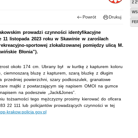
Z 
WS
Powrót
Drukuj
FE
rakowskim prowadzi czynności identyfikacyjne
e 11 listopada 2023 roku w Skawinie w zaroślach
rekreacyjno-sportowej zlokalizowanej pomiędzy ulicą M.
wińskie Błonia”).
wzrost około 174 cm. Ubrany był w kurtkę z kapturem koloru
, ciemnoszarą bluzę z kapturem, szarą bluzkę z długim
a przedniej powierzchni, szary podkoszulek, granatowe
zare majtki z powtarzającym się napisem OMOI na gumce
z napisem na podeszwie „Jack&Jones”.
niu tożsamości tego mężczyzny prosimy kierować do oficera
7 83 22 111 lub policjantów prowadzących czynności w tej
-krakow.policja.gov.pl