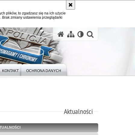
ych plików, to zgadzasz się na ich użycie
. Brak zmiany ustawienia przeglądarki
otwórz wysz
KONTAKT
OCHRONA DANYCH
Aktualności
TUALNOŚCI