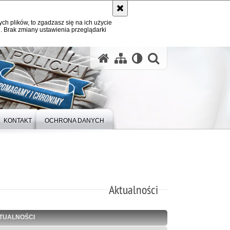
ych plików, to zgadzasz się na ich użycie
. Brak zmiany ustawienia przeglądarki
otwórz wysz
KONTAKT
OCHRONA DANYCH
Aktualności
TUALNOŚCI