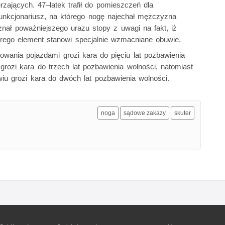
zających. 47–latek trafił do pomieszczeń dla
unkcjonariusz, na którego nogę najechał mężczyzna
oznał poważniejszego urazu stopy z uwagi na fakt, iż
órego element stanowi specjalnie wzmacniane obuwie.
wania pojazdami grozi kara do pięciu lat pozbawienia
 grozi kara do trzech lat pozbawienia wolności, natomiast
u grozi kara do dwóch lat pozbawienia wolności.
noga
sądowe zakazy
skuter