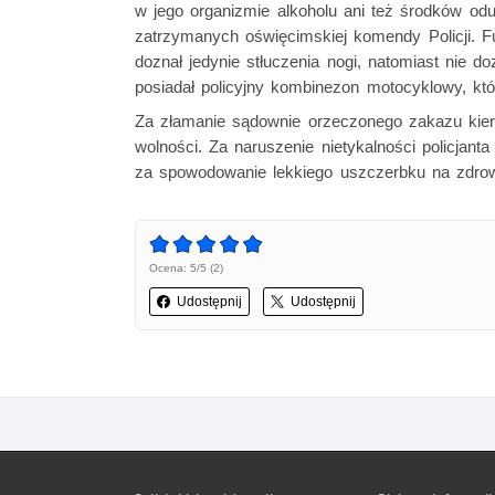
w jego organizmie alkoholu ani też środków odur
zatrzymanych oświęcimskiej komendy Policji. F
doznał jedynie stłuczenia nogi, natomiast nie d
posiadał policyjny kombinezon motocyklowy, kt
Za złamanie sądownie orzeczonego zakazu kiero
wolności. Za naruszenie nietykalności policjanta
za spowodowanie lekkiego uszczerbku na zdrowi
Ocena: 5/5 (2)
Udostępnij
Udostępnij