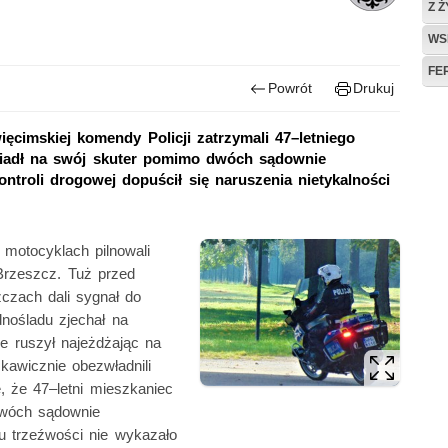
Z 
WS
FE
Powrót
Drukuj
cimskiej komendy Policji zatrzymali 47–letniego
iadł na swój skuter pomimo dwóch sądownie
troli drogowej dopuścił się naruszenia nietykalności
a motocyklach pilnowali
Brzeszcz. Tuż przed
czach dali sygnał do
nośladu zjechał na
le ruszył najeżdżając na
kawicznie obezwładnili
 że 47–letni mieszkaniec
dwóch sądownie
u trzeźwości nie wykazało