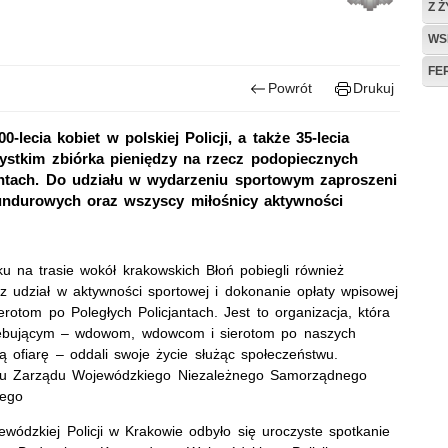
Z 
WS
FE
Powrót
Drukuj
-lecia kobiet w polskiej Policji, a także 35-lecia
zystkim zbiórka pieniędzy na rzecz podopiecznych
antach. Do udziału w wydarzeniu sportowym zaproszeni
mundurowych oraz wszyscy miłośnicy aktywności
 na trasie wokół krakowskich Błoń pobiegli również
rzez udział w aktywności sportowej i dokonanie opłaty wpisowej
otom po Poległych Policjantach. Jest to organizacja, która
zebującym – wdowom, wdowcom i sierotom po naszych
ą ofiarę – oddali swoje życie służąc społeczeństwu.
ciu Zarządu Wojewódzkiego Niezależnego Samorządnego
iego
dzkiej Policji w Krakowie odbyło się uroczyste spotkanie