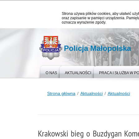
Strona używa plików cookies, aby ułatwić użyt
oraz zapisanie w pamięci urządzenia. Pamięta
oznacza wyrażenie zgody.
Policja Małopolska
O NAS
AKTUALNOŚCI
PRACA I SŁUŻBA W PO
Strona główna
Aktualności
Aktualności
Krakowski bieg o Buzdygan Kome