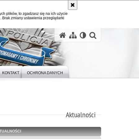
ych plików, to zgadzasz się na ich użycie
. Brak zmiany ustawienia przeglądarki
otwórz wysz
KONTAKT
OCHRONA DANYCH
Aktualności
TUALNOŚCI