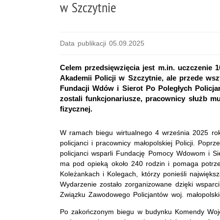
w Szczytnie
Data publikacji 05.09.2025
Celem przedsięwzięcia jest m.in. uczczenie 100
Akademii Policji w Szczytnie, ale przede ws
Fundacji Wdów i Sierot Po Poległych Policj
zostali funkcjonariusze, pracownicy służb 
fizycznej.
W ramach biegu wirtualnego 4 września 2025 roku
policjanci i pracownicy małopolskiej Policji. Pop
policjanci wsparli Fundację Pomocy Wdowom i Sier
ma pod opieką około 240 rodzin i pomaga potr
Koleżankach i Kolegach, którzy ponieśli największ
Wydarzenie zostało zorganizowane dzięki wspar
Związku Zawodowego Policjantów woj. małopolsk
Po zakończonym biegu w budynku Komendy Wojewó