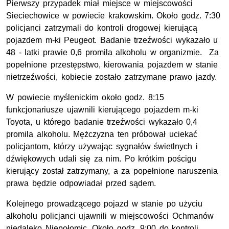
Pierwszy przypadek miał miejsce w miejscowości
Sieciechowice w powiecie krakowskim. Około godz. 7:30
policjanci zatrzymali do kontroli drogowej kierującą
pojazdem m-ki Peugeot. Badanie trzeźwości wykazało u
48 - latki prawie 0,6 promila alkoholu w organizmie. Za
popełnione przestępstwo, kierowania pojazdem w stanie
nietrzeźwości, kobiecie zostało zatrzymane prawo jazdy.
W powiecie myślenickim około godz. 8:15
funkcjonariusze ujawnili kierującego pojazdem m-ki
Toyota, u którego badanie trzeźwości wykazało 0,4
promila alkoholu. Mężczyzna ten próbował uciekać
policjantom, którzy używając sygnałów świetlnych i
dźwiękowych udali się za nim. Po krótkim pościgu
kierujący został zatrzymany, a za popełnione naruszenia
prawa będzie odpowiadał przed sądem.
Kolejnego prowadzącego pojazd w stanie po użyciu
alkoholu policjanci ujawnili w miejscowości Ochmanów
niedaleko Niepołomic. Około godz. 9:00 do kontroli