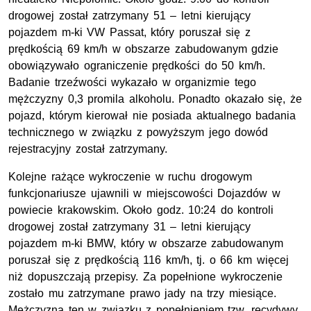
drogowej został zatrzymany 51 – letni kierujący
pojazdem m-ki VW Passat, który poruszał się z
prędkością 69 km/h w obszarze zabudowanym gdzie
obowiązywało ograniczenie prędkości do 50 km/h.
Badanie trzeźwości wykazało w organizmie tego
mężczyzny 0,3 promila alkoholu. Ponadto okazało się, że
pojazd, którym kierował nie posiada aktualnego badania
technicznego w związku z powyższym jego dowód
rejestracyjny został zatrzymany.
Kolejne rażące wykroczenie w ruchu drogowym
funkcjonariusze ujawnili w miejscowości Dojazdów w
powiecie krakowskim. Około godz. 10:24 do kontroli
drogowej został zatrzymany 31 – letni kierujący
pojazdem m-ki BMW, który w obszarze zabudowanym
poruszał się z prędkością 116 km/h, tj. o 66 km więcej
niż dopuszczają przepisy. Za popełnione wykroczenie
zostało mu zatrzymane prawo jady na trzy miesiące.
Mężczyzna ten w związku z popełnieniem tzw. recydywy