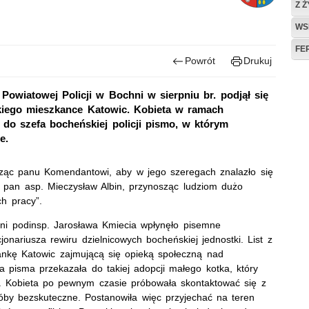
Z 
WS
FE
Powrót
Drukuj
owiatowej Policji w Bochni w sierpniu br. podjął się
kiego mieszkance Katowic. Kobieta w ramach
do szefa bocheńskiej policji pismo, w którym
e.
ząc panu Komendantowi, aby w jego szeregach znalazło się
 pan asp. Mieczysław Albin, przynosząc ludziom dużo
ch pracy”.
ni podinsp. Jarosława Kmiecia wpłynęło pisemne
onariusza rewiru dzielnicowych bocheńskiej jednostki. List z
nkę Katowic zajmującą się opieką społeczną nad
a pisma przekazała do takiej adopcji małego kotka, który
ca. Kobieta po pewnym czasie próbowała skontaktować się z
próby bezskuteczne. Postanowiła więc przyjechać na teren