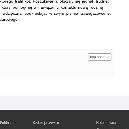
rego trafił kot. Poszukiwania okazały się jednak trudne,
, który pomógł jej w nawiązaniu kontaktu nową rodziną
o wdzięczna, podkreślając w swym piśmie „zaangażowanie,
ndurowego.
kpp bochnia
 Publicznej
Redakcja serwisu
Nota prawna