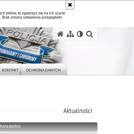
ych plików, to zgadzasz się na ich użycie
. Brak zmiany ustawienia przeglądarki
otwórz wysz
KONTAKT
OCHRONA DANYCH
Aktualności
TUALNOŚCI