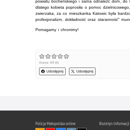
powiatu bocheńskiego i sama odnaleźć dom, do któ
dlatego kobieta poprosiła o pomoc dzielnicowego
zwierzaka, za co mieszkanka Katowic była bardz
profesjonalizm, dokładność oraz staranność” mu
Pomagamy i chronimy!
Ocena: 0/5 (0)
Udostępnij
Udostępnij
Policja Małopolska online
Biuletyn Informacji