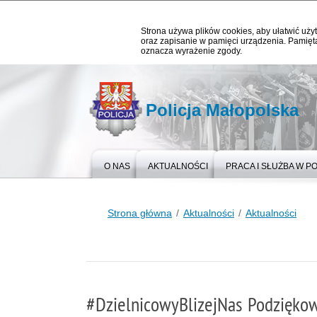
Strona używa plików cookies, aby ułatwić użyt
oraz zapisanie w pamięci urządzenia. Pamięta
oznacza wyrażenie zgody.
Policja Małopolska
O NAS
AKTUALNOŚCI
PRACA I SŁUŻBA W PO
Strona główna
Aktualności
Aktualności
#DzielnicowyBlizejNas Podzięko