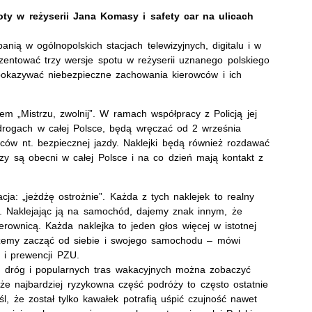
ty w reżyserii Jana Komasy i safety car na ulicach
ią w ogólnopolskich stacjach telewizyjnych, digitalu i w
ezentować trzy wersje spotu w reżyserii uznanego polskiego
okazywać niebezpieczne zachowania kierowców i ich
łem „Mistrzu, zwolnij”. W ramach współpracy z Policją jej
 drogach w całej Polsce, będą wręczać od 2 września
wców nt. bezpiecznej jazdy. Naklejki będą również rozdawać
y są obecni w całej Polsce i na co dzień mają kontakt z
cja: „jeżdżę ostrożnie”. Każda z tych naklejek to realny
ej. Naklejając ją na samochód, dajemy znak innym, że
ownicą. Każda naklejka to jeden głos więcej w istotnej
ożemy zacząć od siebie i swojego samochodu – mówi
 i prewencji PZU.
h dróg i popularnych tras wakacyjnych można zobaczyć
 że najbardziej ryzykowna część podróży to często ostatnie
l, że został tylko kawałek potrafią uśpić czujność nawet