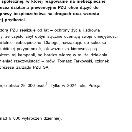
 społecznej, w której reagowanie na niebezpieczne
oprzez działania prewencyjne PZU chce dążyć do
prawy bezpieczeństwa na drogach oraz wzrostu
j prędkości.
którą PZU realizuje od lat – ochrony życia i zdrowia
, że często zbyt optymistycznie oceniają swoje umiejętności
rtelnie niebezpieczne. Dlatego, nawiązując do sukcesu
obitniej przypomnieć, jak ważne za kierownicą są
icem tej kampanii, bo bardzo wierzę w to, że działania
mieniać rzeczywistość – mówi Tomasz Tarkowski, członek
prezesa zarządu PZU SA.
1
nęło blisko 25 000 osób
. Tylko w 2024 roku Policja
nad 6 600 wykroczeń dziennie).