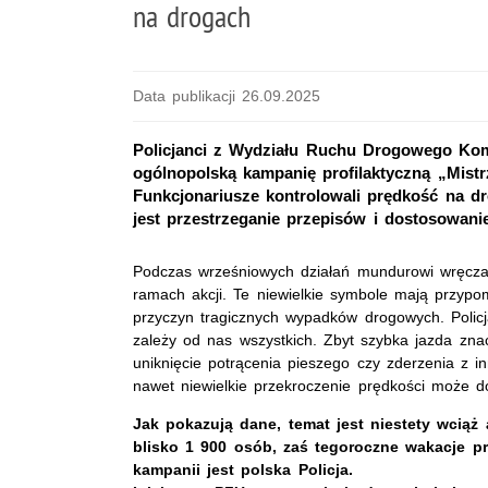
na drogach
Data publikacji 26.09.2025
Policjanci z Wydziału Ruchu Drogowego Kom
ogólnopolską kampanię profilaktyczną „Mist
Funkcjonariusze kontrolowali prędkość na d
jest przestrzeganie przepisów i dostosowan
Podczas wrześniowych działań mundurowi wręczali
ramach akcji. Te niewielkie symbole mają przyp
przyczyn tragicznych wypadków drogowych. Polic
zależy od nas wszystkich. Zbyt szybka jazda zn
uniknięcie potrącenia pieszego czy zderzenia z 
nawet niewielkie przekroczenie prędkości może do
Jak pokazują dane, temat jest niestety wciąż
blisko 1 900 osób, zaś tegoroczne wakacje pr
kampanii jest polska Policja.