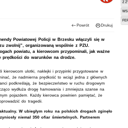
Z 
WS
FE
Powrót
Drukuj
endy Powiatowej Policji w Brzesku włączyli się w
rzu zwolnij”, organizowaną wspólnie z PZU.
rogach powiatu, a kierowcom przypominali, jak ważne
ie prędkości do warunków na drodze.
 kierowcom ulotki, naklejki i przypinki przygotowane w
ominać, że nadmierna prędkość to wciąż jedna z głównych
janci podkreślają, że bezpieczeństwo w ruchu drogowym
acząco wydłuża drogę hamowania i zmniejsza szanse na
innym pojazdem. Każdy kierowca powinien pamiętać, że
prowadzić do tragedii.
 aktualny. W ubiegłym roku na polskich drogach zginęło
zyniosły niemal 350 ofiar śmiertelnych. Partnerem