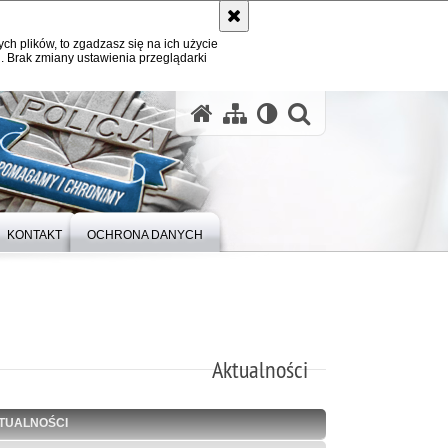
ych plików, to zgadzasz się na ich użycie
. Brak zmiany ustawienia przeglądarki
otwórz wysz
KONTAKT
OCHRONA DANYCH
Aktualności
TUALNOŚCI