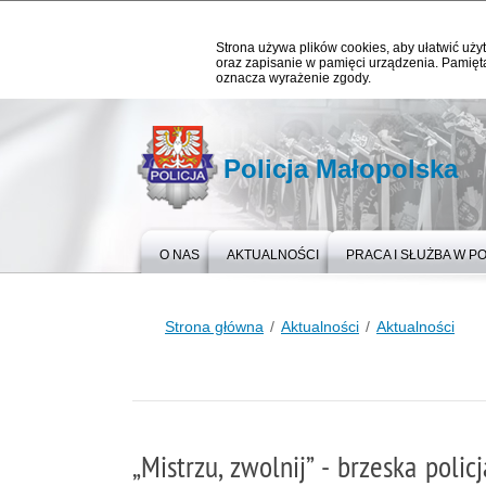
Strona używa plików cookies, aby ułatwić użyt
oraz zapisanie w pamięci urządzenia. Pamięta
oznacza wyrażenie zgody.
Policja Małopolska
O NAS
AKTUALNOŚCI
PRACA I SŁUŻBA W PO
Strona główna
Aktualności
Aktualności
„Mistrzu, zwolnij” - brzeska pol