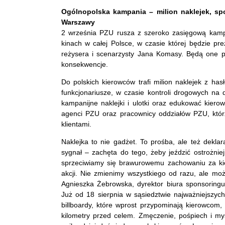
Ogólnopolska kampania – milion naklejek, spo
Warszawy
2 września PZU rusza z szeroko zasięgową kampan
kinach w całej Polsce, w czasie której będzie pr
reżysera i scenarzysty Jana Komasy. Będą one p
konsekwencje.
Do polskich kierowców trafi milion naklejek z has
funkcjonariusze, w czasie kontroli drogowych na
kampanijne naklejki i ulotki oraz edukować kiero
agenci PZU oraz pracownicy oddziałów PZU, którz
klientami.
Naklejka to nie gadżet. To prośba, ale też deklara
sygnał – zachęta do tego, żeby jeździć ostrożni
sprzeciwiamy się brawurowemu zachowaniu za kier
akcji. Nie zmienimy wszystkiego od razu, ale m
Agnieszka Żebrowska, dyrektor biura sponsoringu
Już od 18 sierpnia w sąsiedztwie najważniejszyc
billboardy, które wprost przypominają kierowcom,
kilometry przed celem. Zmęczenie, pośpiech i myś