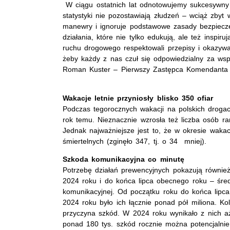
W ciągu ostatnich lat odnotowujemy sukcesywny 
statystyki nie pozostawiają złudzeń – wciąż zby
manewry i ignoruje podstawowe zasady bezpiecze
działania, które nie tylko edukują, ale też inspi
ruchu drogowego respektowali przepisy i okazywa
żeby każdy z nas czuł się odpowiedzialny za ws
Roman Kuster – Pierwszy Zastępca Komendanta G
Wakacje letnie przyniosły blisko 350 ofiar
Podczas tegorocznych wakacji na polskich droga
rok temu. Nieznacznie wzrosła też liczba osób 
Jednak najważniejsze jest to, że w okresie wak
śmiertelnych (zginęło 347, tj. o 34 mniej).
Szkoda komunikacyjna co minutę
Potrzebę działań prewencyjnych pokazują równie
2024 roku i do końca lipca obecnego roku – śre
komunikacyjnej. Od początku roku do końca lipca
2024 roku było ich łącznie ponad pół miliona. Ko
przyczyna szkód. W 2024 roku wynikało z nich 
ponad 180 tys. szkód rocznie można potencjalnie 