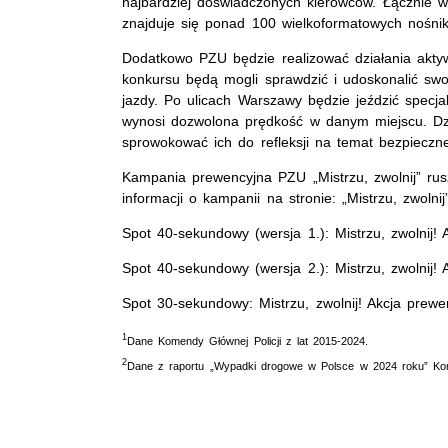
najbardziej doświadczonych kierowców. Łącznie 
znajduje się ponad 100 wielkoformatowych nośni
Dodatkowo PZU będzie realizować działania akty
konkursu będą mogli sprawdzić i udoskonalić sw
jazdy. Po ulicach Warszawy będzie jeździć specjal
wynosi dozwolona prędkość w danym miejscu. Dzi
sprowokować ich do refleksji na temat bezpieczne
Kampania prewencyjna PZU „Mistrzu, zwolnij” rus
informacji o kampanii na stronie: „Mistrzu, zwolnij
Spot 40-sekundowy (wersja 1.): Mistrzu, zwolnij!
Spot 40-sekundowy (wersja 2.): Mistrzu, zwolnij!
Spot 30-sekundowy: Mistrzu, zwolnij! Akcja prew
1
Dane Komendy Głównej Policji z lat 2015-2024.
2
Dane z raportu „Wypadki drogowe w Polsce w 2024 roku” Kom