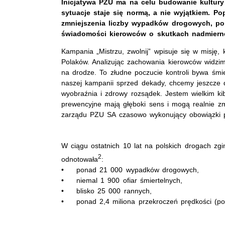
Inicjatywa PZU ma na celu budowanie kultury
sytuacje staje się normą, a nie wyjątkiem. P
zmniejszenia liczby wypadków drogowych, po
świadomości kierowców o skutkach nadmierne
Kampania „Mistrzu, zwolnij” wpisuje się w misję, 
Polaków. Analizując zachowania kierowców widzimy
na drodze. To złudne poczucie kontroli bywa śmie
naszej kampanii sprzed dekady, chcemy jeszcze d
wyobraźnia i zdrowy rozsądek. Jestem wielkim kib
prewencyjne mają głęboki sens i mogą realnie z
zarządu PZU SA czasowo wykonujący obowiązki 
W ciągu ostatnich 10 lat na polskich drogach zgi
2
odnotowała
:
• ponad 21 000 wypadków drogowych,
• niemal 1 900 ofiar śmiertelnych,
• blisko 25 000 rannych,
• ponad 2,4 miliona przekroczeń prędkości (po