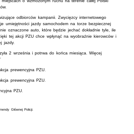
w miejscach o wzmożonym ruchu na terenie całej Polski
ków.
wizujące odbiorców kampanii. Zwycięzcy internetowego
oje umiejętności jazdy samochodem na torze bezpiecznej
nie oznaczone auto, które będzie jechać dokładnie tyle, ile
ęki tej akcji PZU chce wpłynąć na wyobraźnie kierowców i
j jazdy.
zyła 2 września i potrwa do końca miesiąca. Więcej
”
 Akcja prewencyjna PZU.
 Akcja prewencyjna PZU.
encyjna PZU.
endy Głównej Policji.