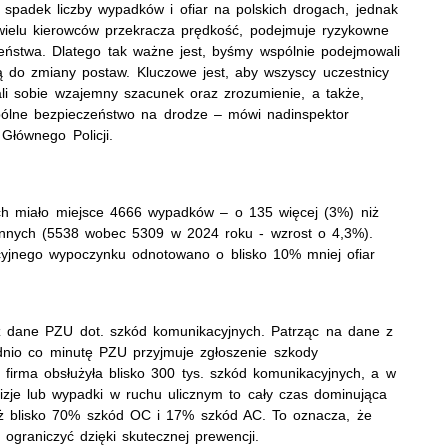
spadek liczby wypadków i ofiar na polskich drogach, jednak
t wielu kierowców przekracza prędkość, podejmuje ryzykowne
ństwa. Dlatego tak ważne jest, byśmy wspólnie podejmowali
rują do zmiany postaw. Kluczowe jest, aby wszyscy uczestnicy
li sobie wzajemny szacunek oraz zrozumienie, a także,
pólne bezpieczeństwo na drodze – mówi nadinspektor
łównego Policji.
ch miało miejsce 4666 wypadków – o 135 więcej (3%) niż
rannych (5538 wobec 5309 w 2024 roku - wzrost o 4,3%).
acyjnego wypoczynku odnotowano o blisko 10% mniej ofiar
ż dane PZU dot. szkód komunikacyjnych. Patrząc na dane z
dnio co minutę PZU przyjmuje zgłoszenie szkody
 firma obsłużyła blisko 300 tys. szkód komunikacyjnych, a w
lizje lub wypadki w ruchu ulicznym to cały czas dominująca
aż blisko 70% szkód OC i 17% szkód AC. To oznacza, że
ograniczyć dzięki skutecznej prewencji.