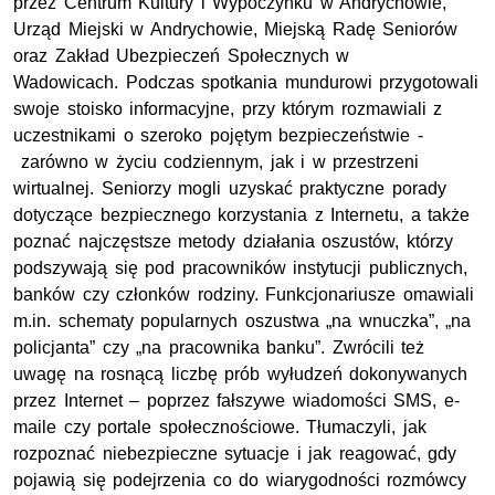
przez Centrum Kultury i Wypoczynku w Andrychowie,
Urząd Miejski w Andrychowie, Miejską Radę Seniorów
oraz Zakład Ubezpieczeń Społecznych w
Wadowicach. Podczas spotkania mundurowi przygotowali
swoje stoisko informacyjne, przy którym rozmawiali z
uczestnikami o szeroko pojętym bezpieczeństwie -
zarówno w życiu codziennym, jak i w przestrzeni
wirtualnej. Seniorzy mogli uzyskać praktyczne porady
dotyczące bezpiecznego korzystania z Internetu, a także
poznać najczęstsze metody działania oszustów, którzy
podszywają się pod pracowników instytucji publicznych,
banków czy członków rodziny. Funkcjonariusze omawiali
m.in. schematy popularnych oszustwa „na wnuczka”, „na
policjanta” czy „na pracownika banku”. Zwrócili też
uwagę na rosnącą liczbę prób wyłudzeń dokonywanych
przez Internet – poprzez fałszywe wiadomości SMS, e-
maile czy portale społecznościowe. Tłumaczyli, jak
rozpoznać niebezpieczne sytuacje i jak reagować, gdy
pojawią się podejrzenia co do wiarygodności rozmówcy