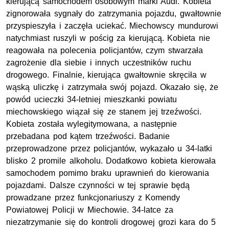
kierującą samochodem osobowym marki Audi. Kobieta
zignorowała sygnały do zatrzymania pojazdu, gwałtownie
przyspieszyła i zaczęła uciekać. Miechowscy mundurowi
natychmiast ruszyli w pościg za kierującą. Kobieta nie
reagowała na polecenia policjantów, czym stwarzała
zagrożenie dla siebie i innych uczestników ruchu
drogowego. Finalnie, kierująca gwałtownie skręciła w
wąską uliczkę i zatrzymała swój pojazd. Okazało się, że
powód ucieczki 34-letniej mieszkanki powiatu
miechowskiego wiązał się ze stanem jej trzeźwości.
Kobieta została wylegitymowana, a następnie
przebadana pod kątem trzeźwości. Badanie
przeprowadzone przez policjantów, wykazało u 34-latki
blisko 2 promile alkoholu. Dodatkowo kobieta kierowała
samochodem pomimo braku uprawnień do kierowania
pojazdami. Dalsze czynności w tej sprawie będą
prowadzane przez funkcjonariuszy z Komendy
Powiatowej Policji w Miechowie. 34-latce za
niezatrzymanie się do kontroli drogowej grozi kara do 5