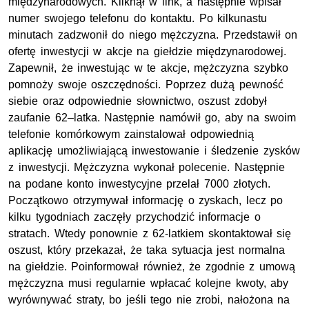
międzynarodowych. Kliknął w link, a następnie wpisał
numer swojego telefonu do kontaktu. Po kilkunastu
minutach zadzwonił do niego mężczyzna. Przedstawił on
ofertę inwestycji w akcje na giełdzie międzynarodowej.
Zapewnił, że inwestując w te akcje, mężczyzna szybko
pomnoży swoje oszczędności. Poprzez dużą pewność
siebie oraz odpowiednie słownictwo, oszust zdobył
zaufanie 62–latka. Następnie namówił go, aby na swoim
telefonie komórkowym zainstalował odpowiednią
aplikację umożliwiającą inwestowanie i śledzenie zysków
z inwestycji. Mężczyzna wykonał polecenie. Następnie
na podane konto inwestycyjne przelał 7000 złotych.
Początkowo otrzymywał informację o zyskach, lecz po
kilku tygodniach zaczęły przychodzić informacje o
stratach. Wtedy ponownie z 62-latkiem skontaktował się
oszust, który przekazał, że taka sytuacja jest normalna
na giełdzie. Poinformował również, że zgodnie z umową
mężczyzna musi regularnie wpłacać kolejne kwoty, aby
wyrównywać straty, bo jeśli tego nie zrobi, nałożona na