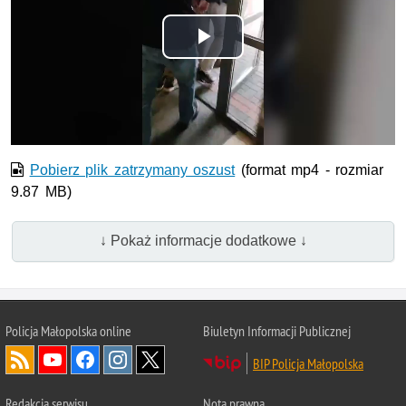
Odtwórz
wideo
Pobierz plik zatrzymany oszust
(format mp4 - rozmiar
9.87 MB)
↓ Pokaż informacje dodatkowe ↓
Policja Małopolska online
Biuletyn Informacji Publicznej
BIP Policja Małopolska
Redakcja serwisu
Nota prawna