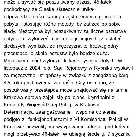
może ukrywać się poszukiwany oszust. 45-latek
pochodzący ze Śląska skutecznie unikał
odpowiedzialności karnej, często zmieniając miejsca
pobytu i stosując różne metody, by zatrzeć po sobie
ślady. Mężczyzna był poszukiwany za liczne oszustwa
dotyczące wyłudzeń m.in. dotacji unijnych. Z ustaleń
śledczych wynikało, że mężczyzna to bezwzględny
przestępca, a skala oszustw była bardzo duża.
Mężczyzna mógł wyłudzić kilkaset tysięcy złotych. W
listopadzie 2024 roku Sąd Rejonowy w Rybniku wystawił
za mężczyzną list gończy w związku z zasądzoną karą
4,5 roku pozbawienia wolności. Gdy ustalono, że
poszukiwany przestępca może znajdować się na ternie
Krakowa sprawą zajęli się policjanci kryminalni z
Komendy Wojewódzkiej Policji w Krakowie.
Determinacja, zaangażowanie i wspólne działania
podjęte z funkcjonariuszami z VI Komisariatu Policji w
Krakowie pozwoliły na wytypowanie adresu, pod którym
mógł przebywać 46-latek. W ubiegłą środę tj. 7 stycznia