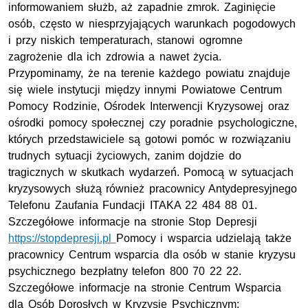
informowaniem służb, aż zapadnie zmrok. Zaginięcie
osób, często w niesprzyjających warunkach pogodowych
i przy niskich temperaturach, stanowi ogromne
zagrożenie dla ich zdrowia a nawet życia.
Przypominamy, że na terenie każdego powiatu znajduje
się wiele instytucji między innymi Powiatowe Centrum
Pomocy Rodzinie, Ośrodek Interwencji Kryzysowej oraz
ośrodki pomocy społecznej czy poradnie psychologiczne,
których przedstawiciele są gotowi pomóc w rozwiązaniu
trudnych sytuacji życiowych, zanim dojdzie do
tragicznych w skutkach wydarzeń. Pomocą w sytuacjach
kryzysowych służą również pracownicy Antydepresyjnego
Telefonu Zaufania Fundacji ITAKA 22 484 88 01.
Szczegółowe informacje na stronie Stop Depresji
https://stopdepresji.pl
Pomocy i wsparcia udzielają także
pracownicy Centrum wsparcia dla osób w stanie kryzysu
psychicznego bezpłatny telefon 800 70 22 22.
Szczegółowe informacje na stronie Centrum Wsparcia
dla Osób Dorosłych w Kryzysie Psychicznym: