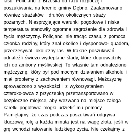
lasu. Policjanci z Brzeska od razu rozpoczęli
poszukiwania na terenie gminy Dębno. Zaalarmowano
również strażaków i druhów okolicznych straży
pożarnych. Niesprzyjające warunki pogodowe i niska
temperatura stanowiły ogromne zagrożenie dla zdrowia i
życia mężczyzny. Policjanci nie tracąc czasu, z pomocą
członka rodziny, który znał okolice i dysponował quadem,
przeczesywali okoliczny las. W trakcie poszukiwań
odnaleźli świeżo wydeptane ślady, które doprowadziły
ich do ambony myśliwskiej. To właśnie tam odnaleziono
mężczyznę, który był pod mocnym działaniem alkoholu i
miał problemy z zachowaniem równowagi. Mężczyznę
sprowadzono z wysokości i z wykorzystaniem
czterokołowca z przyczepką przetransportowano w
bezpieczne miejsce, aby wezwana na miejsce załoga
karetki pogotowia mogła udzielić mu pomocy.
Pamiętajmy, że czas podczas poszukiwań odgrywa
kluczową rolę a każda minuta jest na wagę złota, jeśli w
grę wchodzi ratowanie ludzkiego życia. Nie czekajmy z