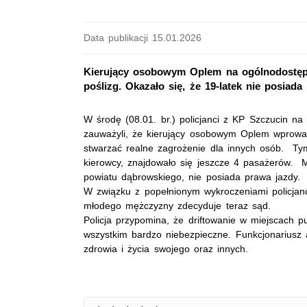
Data publikacji 15.01.2026
Kierujący osobowym Oplem na ogólnodostę
poślizg. Okazało się, że 19-latek nie posiada
W środę (08.01. br.) policjanci z KP Szczucin n
zauważyli, że kierujący osobowym Oplem wprowa
stwarzać realne zagrożenie dla innych osób. Tym
kierowcy, znajdowało się jeszcze 4 pasażerów. Mun
powiatu dąbrowskiego, nie posiada prawa jazdy.
W związku z popełnionym wykroczeniami policjanc
młodego mężczyzny zdecyduje teraz sąd.
Policja przypomina, że driftowanie w miejscach pu
wszystkim bardzo niebezpieczne. Funkcjonariusz 
zdrowia i życia swojego oraz innych.