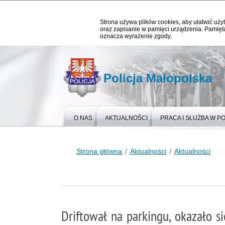
Strona używa plików cookies, aby ułatwić użyt
oraz zapisanie w pamięci urządzenia. Pamięta
oznacza wyrażenie zgody.
Policja Małopolska
O NAS
AKTUALNOŚCI
PRACA I SŁUŻBA W PO
Strona główna
Aktualności
Aktualności
Driftował na parkingu, okazało s