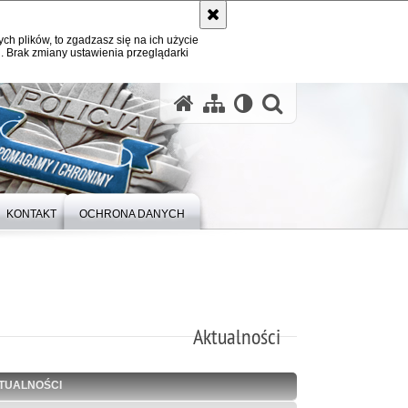
ych plików, to zgadzasz się na ich użycie
. Brak zmiany ustawienia przeglądarki
otwórz wysz
KONTAKT
OCHRONA DANYCH
Aktualności
TUALNOŚCI