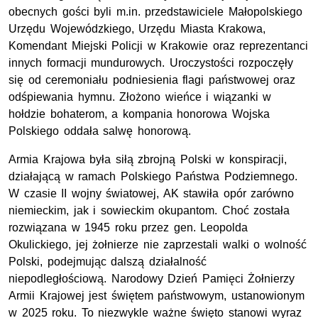
obecnych gości byli m.in. przedstawiciele Małopolskiego
Urzędu Wojewódzkiego, Urzędu Miasta Krakowa,
Komendant Miejski Policji w Krakowie oraz reprezentanci
innych formacji mundurowych. Uroczystości rozpoczęły
się od ceremoniału podniesienia flagi państwowej oraz
odśpiewania hymnu. Złożono wieńce i wiązanki w
hołdzie bohaterom, a kompania honorowa Wojska
Polskiego oddała salwę honorową.
Armia Krajowa była siłą zbrojną Polski w konspiracji,
działającą w ramach Polskiego Państwa Podziemnego.
W czasie II wojny światowej, AK stawiła opór zarówno
niemieckim, jak i sowieckim okupantom. Choć została
rozwiązana w 1945 roku przez gen. Leopolda
Okulickiego, jej żołnierze nie zaprzestali walki o wolność
Polski, podejmując dalszą działalność
niepodległościową. Narodowy Dzień Pamięci Żołnierzy
Armii Krajowej jest świętem państwowym, ustanowionym
w 2025 roku. To niezwykle ważne święto stanowi wyraz