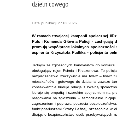
dzielnicowego
Data publikacji 27.02.2026
W ramach trwającej kampanii społecznej #Dzi
Puls i Komenda Główna Policji - zachęcają
promują współpracę lokalnych społeczności 
aspiranta Krzysztofa Pudlika - policjanta pe
Jednym ze zgłoszonych kandydatów do konkursu je
obsługujący rejon Pcimia i Krzczonowa. To policj
bezpieczeństwo rzeczywiście ma twarz – twarz f
mieszkańców i gotowego do działania zawsze tam, 
konsekwentnie buduje relacje z lokalną społecz
kieruje się empatią i szerokim spojrzeniem na p
reagowania na zgłoszenia – samodzielnie inicjuje
zagrożeniom i poprawa poczucia bezpieczeństwa. 
funkcjonariuszami Straży Leśnej, szczególnie w 
dbając o bezpieczeństwo osób przebywających na