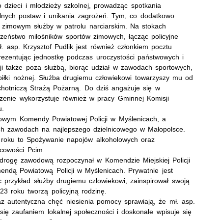
o dzieci i młodzieży szkolnej, prowadząc spotkania
lnych postaw i unikania zagrożeń. Tym, co dodatkowo
ie zimowym służby w patrolu narciarskim. Na stokach
czeństwo miłośników sportów zimowych, łącząc policyjne
. asp. Krzysztof Pudlik jest również członkiem pocztu
ezentując jednostkę podczas uroczystości państwowych i
ji także poza służbą, biorąc udział w zawodach sportowych,
iłki nożnej. Służba drugiemu człowiekowi towarzyszy mu od
chotniczą Strażą Pożarną. Do dziś angażuje się w
czenie wykorzystuje również w pracy Gminnej Komisji
u.
owym Komendy Powiatowej Policji w Myślenicach, a
ich zawodach na najlepszego dzielnicowego w Małopolsce.
6 roku to Spożywanie napojów alkoholowych oraz
cowości Pcim.
 drogę zawodową rozpoczynał w Komendzie Miejskiej Policji
ndą Powiatową Policji w Myślenicach. Prywatnie jest
przykład służby drugiemu człowiekowi, zainspirował swoją
23 roku tworzą policyjną rodzinę.
 autentyczna chęć niesienia pomocy sprawiają, że mł. asp.
się zaufaniem lokalnej społeczności i doskonale wpisuje się