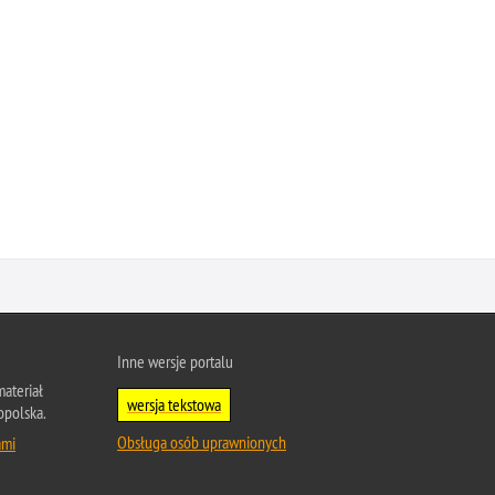
Inne wersje portalu
ateriał
wersja tekstowa
opolska.
Obsługa osób uprawnionych
ami