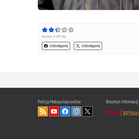
Ocena: 2.3/5 (3)
Udostępnij
Udostępnij
Policja Małopolska online
Biuletyn Informacji
BIP Polic