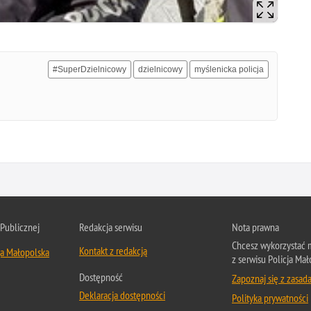
#SuperDzielnicowy
dzielnicowy
myślenicka policja
 Publicznej
Redakcja serwisu
Nota prawna
Chcesz wykorzystać m
Kontakt z redakcją
ja Małopolska
z serwisu Policja Mał
Dostępność
Zapoznaj się z zasad
Deklaracja dostępności
Polityka prywatności