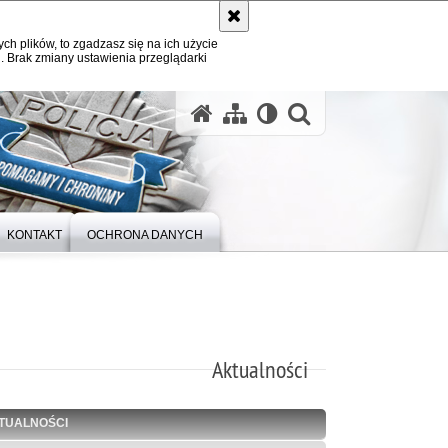
ych plików, to zgadzasz się na ich użycie
. Brak zmiany ustawienia przeglądarki
otwórz wysz
KONTAKT
OCHRONA DANYCH
Aktualności
TUALNOŚCI