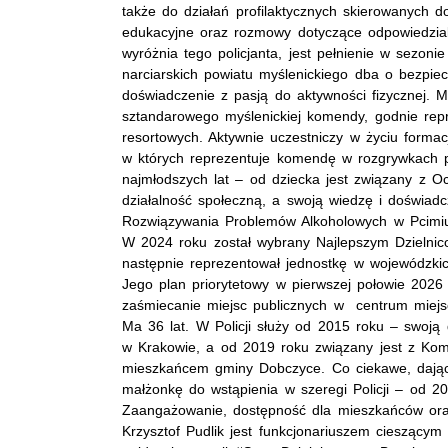
także do działań profilaktycznych skierowanych d
edukacyjne oraz rozmowy dotyczące odpowiedzia
wyróżnia tego policjanta, jest pełnienie w sezon
narciarskich powiatu myślenickiego dba o bezpie
doświadczenie z pasją do aktywności fizycznej. Mł
sztandarowego myślenickiej komendy, godnie repr
resortowych. Aktywnie uczestniczy w życiu formac
w których reprezentuje komendę w rozgrywkach p
najmłodszych lat – od dziecka jest związany z O
działalność społeczną, a swoją wiedzę i doświad
Rozwiązywania Problemów Alkoholowych w Pcimi
W 2024 roku został wybrany Najlepszym Dzielnic
następnie reprezentował jednostkę w wojewódzk
Jego plan priorytetowy w pierwszej połowie 202
zaśmiecanie miejsc publicznych w centrum miejs
Ma 36 lat. W Policji służy od 2015 roku – swoją
w Krakowie, a od 2019 roku związany jest z Kome
mieszkańcem gminy Dobczyce. Co ciekawe, dając 
małżonkę do wstąpienia w szeregi Policji – od 20
Zaangażowanie, dostępność dla mieszkańców oraz
Krzysztof Pudlik jest funkcjonariuszem cieszącym 