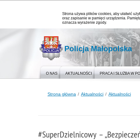
Strona używa plików cookies, aby ułatwić użyt
oraz zapisanie w pamięci urządzenia. Pamięta
oznacza wyrażenie zgody.
Policja Małopolska
O NAS
AKTUALNOŚCI
PRACA I SŁUŻBA W PO
Strona główna
Aktualności
Aktualności
#SuperDzielnicowy – „Bezpiecze