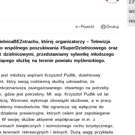
Z 
WS
FE
Powrót
Drukuj
elnicaBEZstrachu, której organizatorzy – Telewizja
 do wspólnego poszukiwania #SuperDzielnicowego oraz
z dzielnicowymi, przedstawiamy sylwetkę młodszego
łniącego służbę na terenie powiatu myślenickiego.
st młodszy aspirant Krzysztof Pudlik, dzielnicowy
ant, który swoją codzienną służbą udowadnia, że
unkcjonariusza zaangażowanego, otwartego na potrzeby
gdzie jest potrzebny. Mł. asp. Krzysztof Pudlik od lat
nością. Wzorowo wykonuje obowiązki służbowe, a w pracy
roblemy mieszkańców. Nie ogranicza się wyłącznie do
 działania prewencyjne, których celem jest zapobieganie
W swojej służbie aktywnie współpracuje m.in. z
okresach świątecznych i wzmożonego ruchu turystycznego,
 terenach rekreacyjnych i leśnych. Dużą wagę przykłada