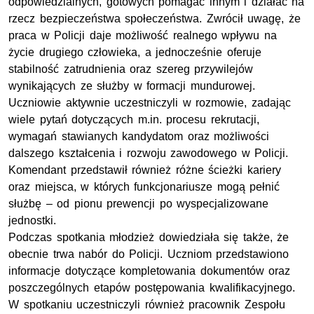
odpowiedzialnych, gotowych pomagać innym i działać na
rzecz bezpieczeństwa społeczeństwa. Zwrócił uwagę, że
praca w Policji daje możliwość realnego wpływu na
życie drugiego człowieka, a jednocześnie oferuje
stabilność zatrudnienia oraz szereg przywilejów
wynikających ze służby w formacji mundurowej.
Uczniowie aktywnie uczestniczyli w rozmowie, zadając
wiele pytań dotyczących m.in. procesu rekrutacji,
wymagań stawianych kandydatom oraz możliwości
dalszego kształcenia i rozwoju zawodowego w Policji.
Komendant przedstawił również różne ścieżki kariery
oraz miejsca, w których funkcjonariusze mogą pełnić
służbę – od pionu prewencji po wyspecjalizowane
jednostki.
Podczas spotkania młodzież dowiedziała się także, że
obecnie trwa nabór do Policji. Uczniom przedstawiono
informacje dotyczące kompletowania dokumentów oraz
poszczególnych etapów postępowania kwalifikacyjnego.
W spotkaniu uczestniczyli również pracownik Zespołu