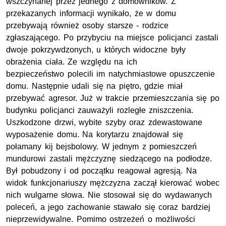
wszczynanej przez jednego z domowników. Z
przekazanych informacji wynikało, że w domu
przebywają również osoby starsze - rodzice
zgłaszającego. Po przybyciu na miejsce policjanci zastali
dwoje pokrzywdzonych, u których widoczne były
obrażenia ciała. Ze względu na ich
bezpieczeństwo polecili im natychmiastowe opuszczenie
domu. Następnie udali się na piętro, gdzie miał
przebywać agresor. Już w trakcie przemieszczania się po
budynku policjanci zauważyli rozległe zniszczenia.
Uszkodzone drzwi, wybite szyby oraz zdewastowane
wyposażenie domu. Na korytarzu znajdował się
połamany kij bejsbolowy. W jednym z pomieszczeń
mundurowi zastali mężczyznę siedzącego na podłodze.
Był pobudzony i od początku reagował agresją. Na
widok funkcjonariuszy mężczyzna zaczął kierować wobec
nich wulgarne słowa. Nie stosował się do wydawanych
poleceń, a jego zachowanie stawało się coraz bardziej
nieprzewidywalne. Pomimo ostrzeżeń o możliwości