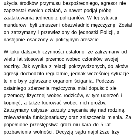
użycia środków przymusu bezpośredniego, agresor nie
zaprzestał swoich działań, a nawet podjął próbę
zaatakowania jednego z policjantów. W tej sytuacji
mundurowi byli zmuszeni obezwładnić mężczyznę. Został
on zatrzymany i przewieziony do jednostki Policji, a
następnie osadzony w policyjnym areszcie.
W toku dalszych czynności ustalono, że zatrzymany od
wielu lat stosował przemoc wobec członków swojej
rodziny. Jak wynika z relacji pokrzywdzonych, do aktów
agresji dochodziło regularnie, jednak wcześniej sytuacje
te nie były zgłaszane organom ścigania. Podczas
ostatniego zdarzenia mężczyzna miał dopuścić się
przemocy fizycznej wobec rodziców, w tym uderzeń i
kopnięć, a także kierować wobec nich groźby.
Zatrzymany usłyszał zarzuty znęcania się nad rodziną,
znieważenia funkcjonariuszy oraz zniszczenia mienia. Za
popełnione przestępstwa grozi mu kara do 5 lat
pozbawienia wolności. Decyzją sądu najbliższe trzy