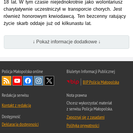
18 lat. W tym czasie niejednokrotnie jako wolontariusz
charytatywnie uczestniczył w transporcie chorych. Jest
również honorowym krwiodawcą. Ten bezcenny ratujący
życie skarb oddaje już od kilkunastu lat.
↓ Pokaż informacje dodatkowe ↓
Policja Małopolska online
Biuletyn Informacji Publicznej
BIP Policja Małopolska
Redakcja serwisu
Nota prawna
Chcesz wykorzystać materiał
Kontakt z redakcją
z serwisu Policja Małopolska.
Dostępność
Zapoznaj się z zasadami
Deklaracja dostępności
Polityka prywatności