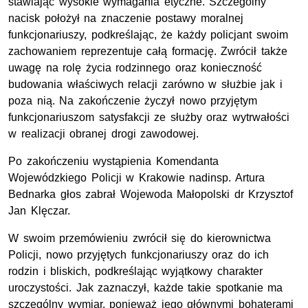
stawiając wysokie wymagania etyczne. Szczególny
nacisk położył na znaczenie postawy moralnej
funkcjonariuszy, podkreślając, że każdy policjant swoim
zachowaniem reprezentuje całą formację. Zwrócił także
uwagę na rolę życia rodzinnego oraz konieczność
budowania właściwych relacji zarówno w służbie jak i
poza nią. Na zakończenie życzył nowo przyjętym
funkcjonariuszom satysfakcji ze służby oraz wytrwałości
w realizacji obranej drogi zawodowej.
Po zakończeniu wystąpienia Komendanta
Wojewódzkiego Policji w Krakowie nadinsp. Artura
Bednarka głos zabrał Wojewoda Małopolski dr Krzysztof
Jan Klęczar.
W swoim przemówieniu zwrócił się do kierownictwa
Policji, nowo przyjętych funkcjonariuszy oraz do ich
rodzin i bliskich, podkreślając wyjątkowy charakter
uroczystości. Jak zaznaczył, każde takie spotkanie ma
szczególny wymiar, ponieważ jego głównymi bohaterami