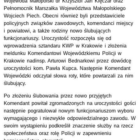
Wojewoda Małopolski dr Krzysztof Jan Klęczar oraz
Pełnomocnik Marszałka Województwa Małopolskiego
Wojciech Piech. Obecni również byli przedstawiciele
policyjnych związków zawodowych, komendanci miejscy
i powiatowi, a także rodziny nowo ślubujących
funkcjonariuszy. Uroczystość rozpoczęła się od
wprowadzenia sztandaru KWP w Krakowie i złożenia
meldunku Komendantowi Wojewódzkiemu Policji w
Krakowie nadinsp. Arturowi Bednarkowi przez dowódcę
uroczystości kom. Pawła Kupca. Następnie Komendant
Wojewódzki odczytał słowa roty, które powtarzali za nim
ślubujący.
Po złożeniu ślubowania przez nowo przyjętych
Komendant powitał zgromadzonych na uroczystości gości
następnie pogratulował nowym funkcjonariuszom wyboru
wymagającego i niezwykle odpowiedzialnego zawodu. W
swoim wystąpieniu podkreślił znaczenie służby na rzecz
społeczeństwa oraz rolę Policji w zapewnieniu