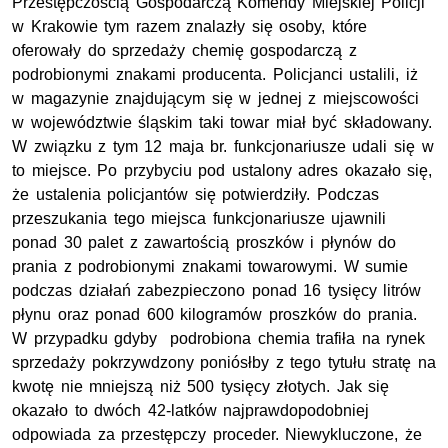
Przestępczością Gospodarczą Komendy Miejskiej Policji
w Krakowie tym razem znalazły się osoby, które
oferowały do sprzedaży chemię gospodarczą z
podrobionymi znakami producenta. Policjanci ustalili, iż
w magazynie znajdującym się w jednej z miejscowości
w województwie śląskim taki towar miał być składowany.
W związku z tym 12 maja br. funkcjonariusze udali się w
to miejsce. Po przybyciu pod ustalony adres okazało się,
że ustalenia policjantów się potwierdziły. Podczas
przeszukania tego miejsca funkcjonariusze ujawnili
ponad 30 palet z zawartością proszków i płynów do
prania z podrobionymi znakami towarowymi. W sumie
podczas działań zabezpieczono ponad 16 tysięcy litrów
płynu oraz ponad 600 kilogramów proszków do prania.
W przypadku gdyby podrobiona chemia trafiła na rynek
sprzedaży pokrzywdzony poniósłby z tego tytułu stratę na
kwotę nie mniejszą niż 500 tysięcy złotych. Jak się
okazało to dwóch 42-latków najprawdopodobniej
odpowiada za przestępczy proceder. Niewykluczone, że