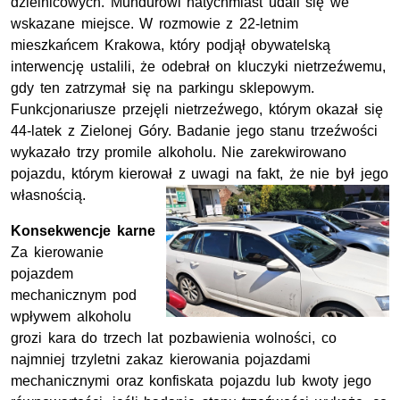
dzielnicowych. Mundurowi natychmiast udali się we
wskazane miejsce. W rozmowie z 22-letnim
mieszkańcem Krakowa, który podjął obywatelską
interwencję ustalili, że odebrał on kluczyki nietrzeźwemu,
gdy ten zatrzymał się na parkingu sklepowym.
Funkcjonariusze przejęli nietrzeźwego, którym okazał się
44-latek z Zielonej Góry. Badanie jego stanu trzeźwości
wykazało trzy promile alkoholu. Nie zarekwirowano
pojazdu, którym kierował z uwagi na fakt, że nie był jego
własnością.
Konsekwencje karne
Za kierowanie
pojazdem
mechanicznym pod
wpływem alkoholu
grozi kara do trzech lat pozbawienia wolności, co
najmniej trzyletni zakaz kierowania pojazdami
mechanicznymi oraz konfiskata pojazdu lub kwoty jego